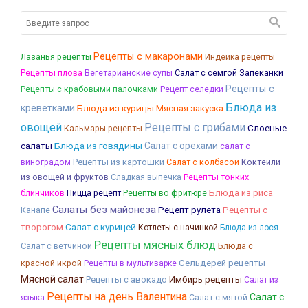
Рецепты с макаронами
Лазанья рецепты
Индейка рецепты
Рецепты плова
Салат с семгой
Запеканки
Вегетарианские супы
Рецепты с
Рецепты с крабовыми палочками
Рецепт селедки
Блюда из
креветками
Блюда из курицы
Мясная закуска
овощей
Рецепты с грибами
Слоеные
Кальмары рецепты
салаты
Блюда из говядины
Салат с орехами
салат с
Рецепты из картошки
Салат с колбасой
Коктейли
виноградом
из овощей и фруктов
Рецепты тонких
Сладкая выпечка
блинчиков
Блюда из риса
Пицца рецепт
Рецепты во фритюре
Салаты без майонеза
Канапе
Рецепт рулета
Рецепты с
Салат с курицей
творогом
Котлеты с начинкой
Блюда из лося
Рецепты мясных блюд
Салат с ветчиной
Блюда с
красной икрой
Сельдерей рецепты
Рецепты в мультиварке
Мясной салат
Рецепты с авокадо
Имбирь рецепты
Салат из
Рецепты на день Валентина
Салат с
языка
Салат с мятой