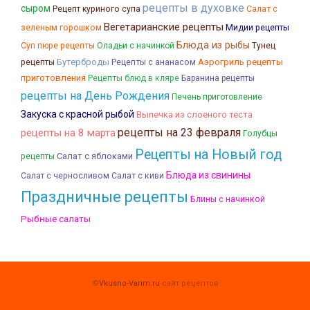
рецепты в духовке
сыром
Рецепт куриного супа
Салат с
Вегетарианские рецепты
зеленым горошком
Мидии рецепты
Блюда из рыбы
Суп пюре рецепты
Оладьи с начинкой
Тунец
Бутерброды
Аэрогриль рецепты
рецепты
Рецепты с ананасом
приготовления
Рецепты блюд в кляре
Баранина рецепты
рецепты на День Рождения
Печень приготовление
Закуска с красной рыбой
Выпечка из слоеного теста
рецепты на 23 февраля
рецепты на 8 марта
Голубцы
Рецепты на Новый год
Салат с яблоками
рецепты
Блюда из свинины
Салат с черносливом
Салат с киви
Праздничные рецепты
Блины с начинкой
Рыбные салаты
©
Vkusno-Varim.ru
сайт рецептов