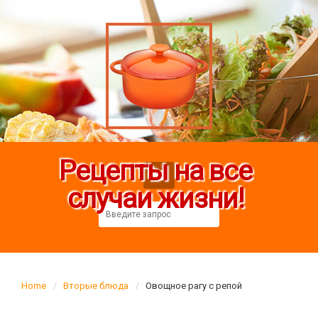
Рецепты на все
случаи жизни!
Home
Вторые блюда
Овощное рагу с репой