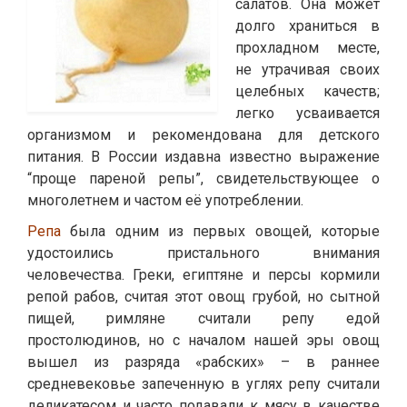
салатов. Она может
долго храниться в
прохладном месте,
не утрачивая своих
целебных качеств;
легко усваивается
организмом и рекомендована для детского
питания. В России издавна известно выражение
“проще пареной репы”, свидетельствующее о
многолетнем и частом её употреблении.
Репа
была одним из первых овощей, которые
удостоились пристального внимания
человечества. Греки, египтяне и персы кормили
репой рабов, считая этот овощ грубой, но сытной
пищей, римляне считали репу едой
простолюдинов, но с началом нашей эры овощ
вышел из разряда «рабских» – в раннее
средневековье запеченную в углях репу считали
деликатесом и часто подавали к мясу в качестве