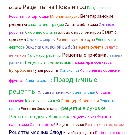
Рецепты на Новый год
марта
Блюда из лося
Вегетарианские
Мясная закуска
Рецепты из картошки
рецепты
Салат с яблоками
салат с виноградом
Суп пюре
Слоеные салаты
Салат с
Блюда с красной икрой
рецепты
орехами
Салат с сыром
Рецепт куриного супа
Рецепты во
Закуска с красной рыбой
Рецепт рулета
Салат с
фритюре
Рецепты с грибами
ветчиной
Кальмары рецепты
Лазанья
Рецепты с креветками
рецепты
Печень приготовление
Бутерброды
Запеканки
Коктейли из овощей и
Тунец рецепты
Праздничные
фруктов
Салат с семгой
рецепты
Оладьи с начинкой
Салат с киви
Сладкая
Сельдерей рецепты
Рецепты
выпечка
Котлеты с начинкой
рецепты в духовке
плова
Рецепты блюд в кляре
Рецепты на день Валентина
Рецепты с крабовыми
палочками
Рецепты с творогом
Салат с мятой
Рецепт селедки
Рецепты мясных блюд
Рыбные салаты
Индейка рецепты