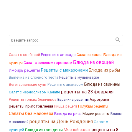
Блюда из
Салат с колбасой
Рецепты с авокадо
Салат из языка
Блюда из овощей
курицы
Салат с зеленым горошком
Рецепты с макаронами
Блюда из рыбы
Имбирь рецепты
Выпечка из слоеного теста
Рецепты в мультиварке
Блюда из свинины
Вегетарианские супы
Рецепты с ананасом
рецепты на 23 февраля
Канапе
Салат с черносливом
Рецепты тонких блинчиков
Аэрогриль
Баранина рецепты
рецепты приготовления
Пицца рецепт
Голубцы рецепты
Салаты без майонеза
Блюда из риса
Блины
Мидии рецепты
рецепты на День Рождения
Салат с
с начинкой
рецепты на 8
курицей
Блюда из говядины
Мясной салат