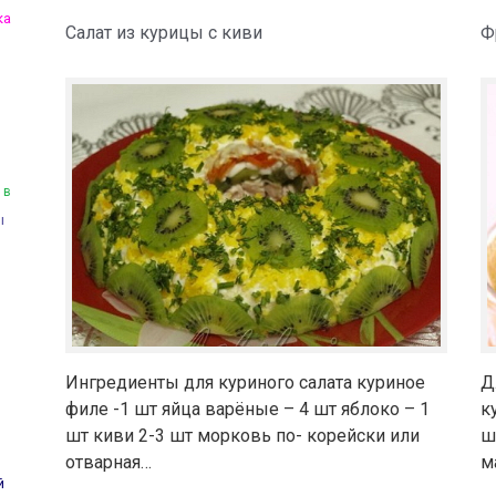
ка
Салат из курицы с киви
Ф
 в
ы
Ингредиенты для куриного салата куриное
Д
филе -1 шт яйца варёные – 4 шт яблоко – 1
к
шт киви 2-3 шт морковь по- корейски или
ш
отварная…
м
й