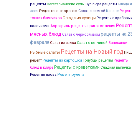
рецепты
Вегетарианские супы
Суп пюре рецепты
Блюда и
Рецепты с творогом
Салат с семгой
Канапе
Рецеп
лося
Блюда из курицы
тонких блинчиков
Рецепты с крабовы
Рецеп
палочками
Аэрогриль рецепты приготовления
мясных блюд
рецепты на 2
Салат с черносливом
февраля
Салат с ветчиной
Запеканки
Салат из языка
Рецепты на Новый год
Рыбные салаты
Пиц
Рецепты из картошки
рецепт
Голубцы рецепты
Рецепты
Рецепты с креветками
блюд в кляре
Сладкая выпечка
Рецепты плова
Рецепт рулета