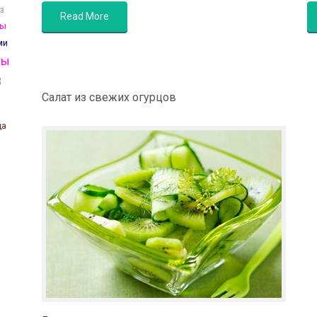
з
Read More
ты
ми
ты
3
Салат из свежих огурцов
ца