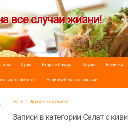
а все случаи жизни!
алаты
Супы
Вторые блюда
Соусы
Выпечка
гольных напитков
Напитки безалкогольные
Home
Праздничные рецепты
Записи в категории
Салат с киви
с