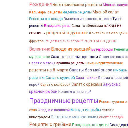
Рождения
Вегетарианские рецепты
Мясная закус
Мясной салат
Кальмары рецепты
Индейка рецепты
Рецепты с авокадо
Выпечка из слоеного теста
Тунец
Блюда из
Блюда из риса
Салат с яблоками
рецепты
рецепты в духовке
свинины
Коктейли из овощей и
Рецепты на день
фруктов
Рецепты с ананасом
Валентина
Блюда из овощей
Бутерброды
Рецепты
Слоеные салат
мультиварке
Салат с зеленым горошком
Салат с мятой
Баранина рецепты
Печень приготовление
рецепты на 8 марта
Салаты без майонеза
Имбирь
Салат с курицей
рецепты
Блюда с красной
Салат с киви
Салат с орехами
Закуска с
икрой
Салат с колбасой
красной рыбой
Котлеты с начинкой
Праздничные рецепты
Рецепт куриного
Блюда из рыбы
супа
Оладьи с начинкой
салат с
Рецепты с макаронами
виноградом
Рецепт селедки
Рецепты с грибами
Блюда из говядины
Сельдере