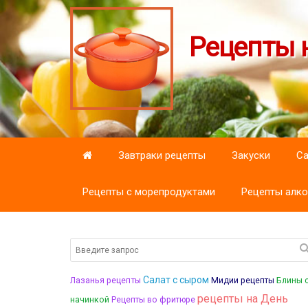
Рецепты н
Завтраки рецепты
Закуски
С
Рецепты с морепродуктами
Рецепты алко
Салат с сыром
Лазанья рецепты
Блины 
Мидии рецепты
рецепты на День
начинкой
Рецепты во фритюре