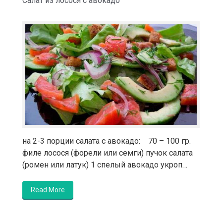
Салат из лосося с авокадо
на 2-3 порции салата с авокадо: 70 – 100 гр.
филе лосося (форели или семги) пучок салата
(ромен или латук) 1 спелый авокадо укроп…
Read More