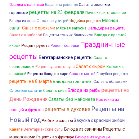
Оладьи с начинкой
Баранина рецепты
Салат с зеленым
рецепты на 23 февраля
горошком
Печень приготовление
Салат с курицей
Мясной
Блюда из лося
Индейка рецепты
салат
Салат с орехами
Мясная закуска
Сельдерей рецепты
Салат с колбасой
Рецепты тонких блинчиков
Блюда с красной
Праздничные
икрой
Рецепт рулета
Рецепт селедки
рецепты
Вегетарианские рецепты
Салат с
Салат с сыром
черносливом
Рецепт куриного супа
Котлеты с
начинкой
Рецепты блюд в кляре
Салат с мятой
Голубцы рецепты
рецепты на 8 марта
Блюда из говядины
Салат с яблоками
рецепты на
Слоеные салаты
Блюда из рыбы
Салат с киви
День Рождения
Салаты без майонеза
Коктейли из
Рецепты на
рецепты в духовке
овощей и фруктов
Новый год
Рыбные салаты
Закуска с красной рыбой
Блюда из свинины
Рецепты с
Канапе
Вегетарианские супы
макаронами
Блюда из курицы
Рецепты во фритюре