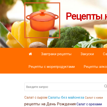
Рецепты н
Завтраки рецепты
Закуски
С
Рецепты с морепродуктами
Рецепты алко
Салаты без майонеза
Салат с сыром
Салат с киви
рецепты на День Рождения
Салат с орехами