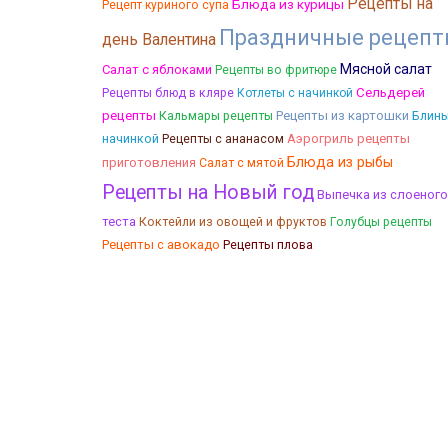
Рецепты на
Блюда из курицы
Рецепт куриного супа
Праздничные рецеп
день Валентина
Мясной салат
Салат с яблоками
Рецепты во фритюре
Сельдерей
Рецепты блюд в кляре
Котлеты с начинкой
рецепты
Кальмары рецепты
Рецепты из картошки
Блины
начинкой
Аэрогриль рецепты
Рецепты с ананасом
Блюда из рыбы
приготовления
Салат с мятой
Рецепты на Новый год
Выпечка из слоеного
теста
Коктейли из овощей и фруктов
Голубцы рецепты
Рецепты с авокадо
Рецепты плова