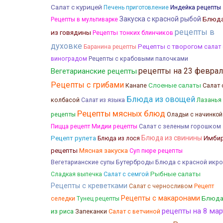
Салат с курицей
Печень приготовление
Индейка рецепты
Закуска с красной рыбой
Блюд
Рецепты в мультиварке
рецепты в
из говядины
Рецепты тонких блинчиков
духовке
Рецепты с творогом
Баранина рецепты
салат 
Рецепты с крабовыми палочками
виноградом
рецепты на 23 феврал
Вегетарианские рецепты
Рецепты с грибами
Слоеные салаты
Канапе
Салат 
Блюда из овощей
колбасой
Лазанья
Салат из языка
Рецепты мясных блюд
рецепты
Оладьи с начинкой
Пицца рецепт
Мидии рецепты
Салат с зеленым горошком
Блюда из свинины
Рецепт рулета
Имби
Блюда из лося
Мясная закуска
рецепты
Суп пюре рецепты
Бутерброды
Блюда с красной икр
Вегетарианские супы
Рыбные салаты
Салат с семгой
Сладкая выпечка
Рецепты с креветками
Салат с черносливом
Рецепт
Рецепты с макаронами
Блюд
селедки
Тунец рецепты
рецепты на 8 мар
из риса
Запеканки
Салат с ветчиной