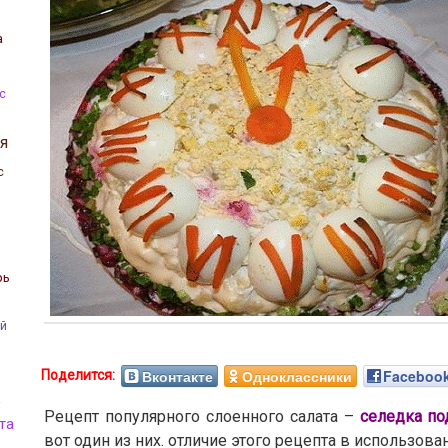
а
с
я
с
рь
ой
Вконтакте
Одноклассники
Faceboo
а
Рецепт популярного слоенного салата –
селедка по
та
вот один из них. отличие этого рецепта в использова