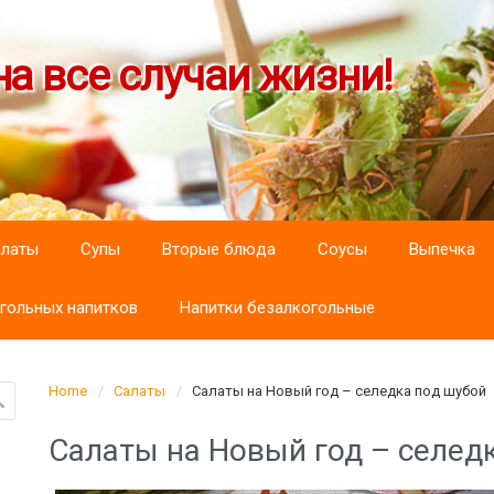
а все случаи жизни!
алаты
Супы
Вторые блюда
Соусы
Выпечка
гольных напитков
Напитки безалкогольные
Home
Салаты
Салаты на Новый год – селедка под шубой
Салаты на Новый год – селед