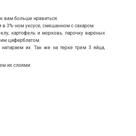
ак вам больше нравиться.
 в 3%-ном уксусе, смешанном с сахаром.
еклу, картофель и морковь. парочку варёных
ним циферблатом.
натираем их. Так же на терке трем 3 яйца,
ем их слоями: