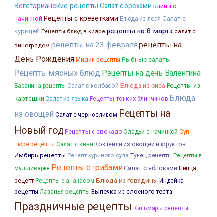
Вегетарианские рецепты
Салат с орехами
Блины с
Рецепты с креветками
Салат с
начинкой
Блюда из лося
рецепты на 8 марта
курицей
Рецепты блюд в кляре
салат с
рецепты на 23 февраля
рецепты на
виноградом
День Рождения
Рыбные салаты
Мидии рецепты
Рецепты мясных блюд
Рецепты на день Валентина
Салат с колбасой
Блюда из риса
Рецепты из
Баранина рецепты
Блюда
картошки
Рецепты тонких блинчиков
Салат из языка
Рецепты на
из овощей
Салат с черносливом
Новый год
Рецепты с авокадо
Оладьи с начинкой
Суп
Коктейли из овощей и фруктов
пюре рецепты
Салат с киви
Имбирь рецепты
Рецепт куриного супа
Тунец рецепты
Рецепты в
Рецепты с грибами
Салат с яблоками
мультиварке
Пицца
Блюда из говядины
рецепт
Рецепты с ананасом
Индейка
Лазанья рецепты
Выпечка из слоеного теста
рецепты
Праздничные рецепты
Кальмары рецепты