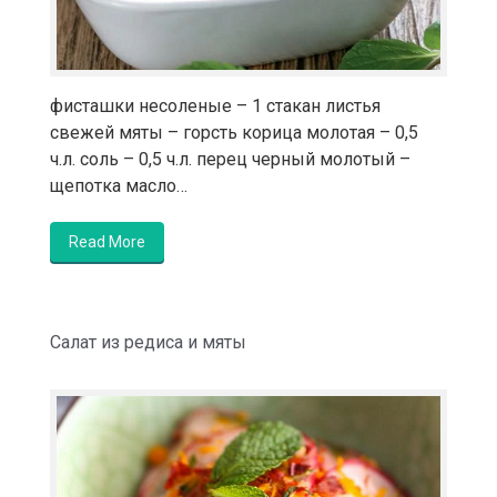
фисташки несоленые – 1 стакан листья
свежей мяты – горсть корица молотая – 0,5
ч.л. соль – 0,5 ч.л. перец черный молотый –
щепотка масло…
Read More
Салат из редиса и мяты