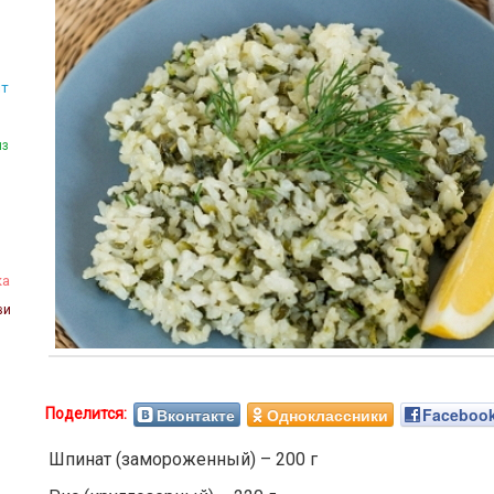
пт
из
ка
ви
Вконтакте
Одноклассники
Faceboo
Шпинат (замороженный) – 200 г