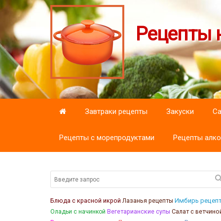
Рецепты н
Завтраки рецепты
Закуски
С
Рецепты с морепродуктами
Рецепты алко
Блюда с красной икрой
Лазанья рецепты
Имбирь рецеп
Салат с ветчино
Оладьи с начинкой
Вегетарианские супы