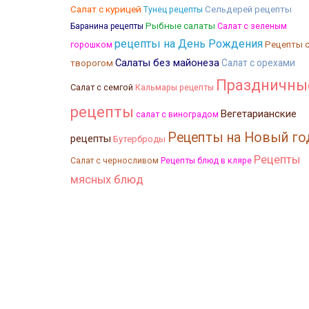
Салат с курицей
Сельдерей рецепты
Тунец рецепты
Рыбные салаты
Баранина рецепты
Салат с зеленым
рецепты на День Рождения
Рецепты 
горошком
Салаты без майонеза
Салат с орехами
творогом
Праздничны
Салат с семгой
Кальмары рецепты
рецепты
Вегетарианские
салат с виноградом
Рецепты на Новый го
рецепты
Бутерброды
Рецепты
Салат с черносливом
Рецепты блюд в кляре
мясных блюд