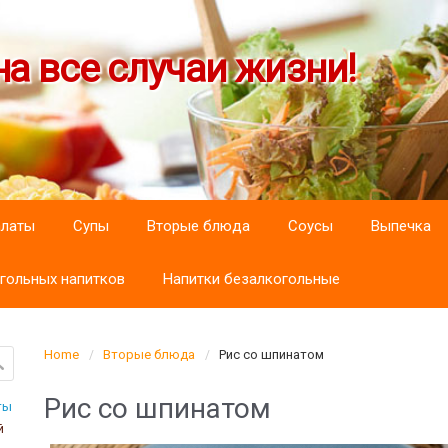
а все случаи жизни!
алаты
Супы
Вторые блюда
Соусы
Выпечка
гольных напитков
Напитки безалкогольные
Home
Вторые блюда
Рис со шпинатом
Рис со шпинатом
ты
й