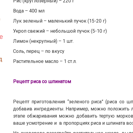
Рис (круглозерный) – 220 г
Вода – 400 мл
с
Лук зеленый – маленький пучок (15-20 г)
Укроп свежий – небольшой пучок (5-10 г)
е
Лимон (некрупный) – 1 шт.
Соль, перец – по вкусу
д
Растительное масло – 1 ст.л.
Рецепт риса со шпинатом
Рецепт приготовления “зеленого риса” (риса со 
добавив ингредиенты. Например, можно положить л
этапе обжаривания можно добавить тертую морковь
ваше усмотрение и в пропорциях риса и шпината в