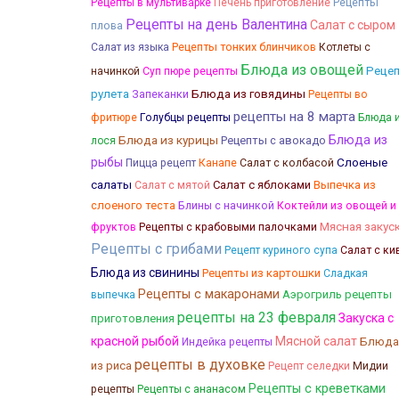
Рецепты
Рецепты в мультиварке
Печень приготовление
Рецепты на день Валентина
Салат с сыром
плова
Рецепты тонких блинчиков
Салат из языка
Котлеты с
Блюда из овощей
Реце
начинкой
Суп пюре рецепты
Блюда из говядины
рулета
Запеканки
Рецепты во
рецепты на 8 марта
фритюре
Голубцы рецепты
Блюда 
Блюда из курицы
Блюда из
Рецепты с авокадо
лося
рыбы
Слоеные
Канапе
Салат с колбасой
Пицца рецепт
салаты
Салат с яблоками
Выпечка из
Салат с мятой
слоеного теста
Блины с начинкой
Коктейли из овощей и
Мясная закус
фруктов
Рецепты с крабовыми палочками
Рецепты с грибами
Рецепт куриного супа
Салат с ки
Блюда из свинины
Рецепты из картошки
Сладкая
Рецепты с макаронами
Аэрогриль рецепты
выпечка
рецепты на 23 февраля
Закуска с
приготовления
красной рыбой
Мясной салат
Блюда
Индейка рецепты
рецепты в духовке
из риса
Рецепт селедки
Мидии
Рецепты с креветками
рецепты
Рецепты с ананасом