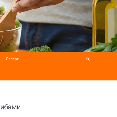
Десерты
рибами