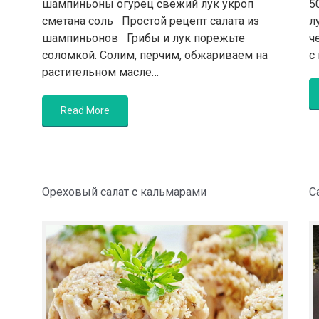
шампиньоны огурец свежий лук укроп
5
сметана соль Простой рецепт салата из
л
шампиньонов Грибы и лук порежьте
ч
соломкой. Солим, перчим, обжариваем на
с
растительном масле…
Read More
Ореховый салат с кальмарами
С