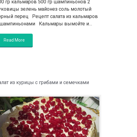
00 гр кальмаров 500 гр шампиньонов 2
уковицы зелень майонез соль молотый
ерный перец Рецепт салата из кальмаров
 шампиньонами Кальмары вымойте и…
Read More
алат из курицы с грибами и семечками