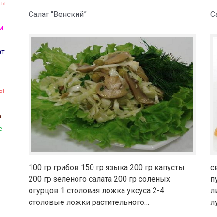
ты
Салат “Венский”
С
м
ат
ты
а
е
100 гр грибов 150 гр языка 200 гр капусты
с
200 гр зеленого салата 200 гр соленых
п
а
огурцов 1 столовая ложка уксуса 2-4
л
столовые ложки растительного…
л