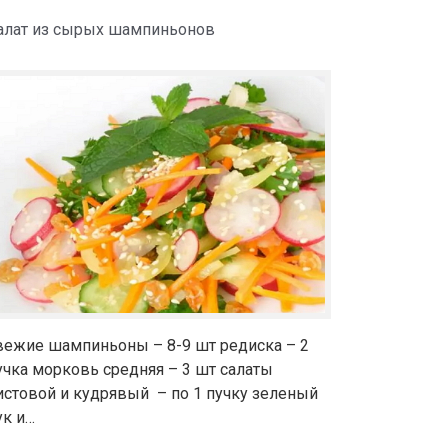
алат из сырых шампиньонов
вежие шампиньоны – 8-9 шт редиска – 2
учка морковь средняя – 3 шт салаты
истовой и кудрявый – по 1 пучку зеленый
ук и…