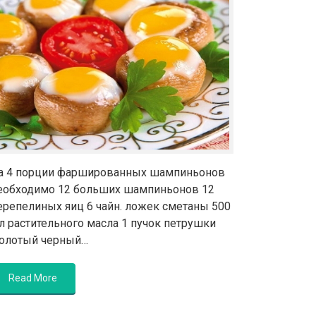
а 4 порции фаршированных шампиньонов
еобходимо 12 больших шампиньонов 12
ерепелиных яиц 6 чайн. ложек сметаны 500
л растительного масла 1 пучок петрушки
олотый черный…
Read More