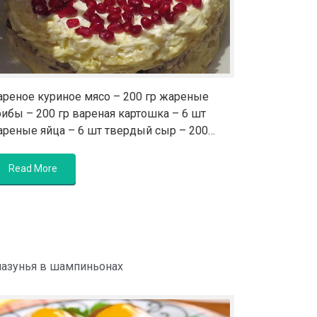
ареное куриное мясо – 200 гр жареные
рибы – 200 гр вареная картошка – 6 шт
ареные яйца – 6 шт твердый сыр – 200…
Read More
лазунья в шампиньонах