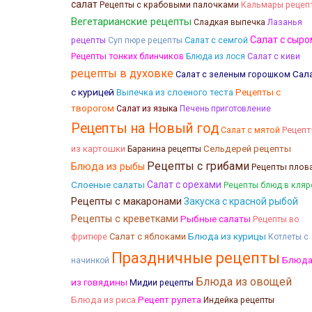
салат
Рецепты с крабовыми палочками
Кальмары рецеп
Вегетарианские рецепты
Лазанья
Сладкая выпечка
Салат с сыро
рецепты
Салат с семгой
Суп пюре рецепты
Рецепты тонких блинчиков
Блюда из лося
Салат с киви
рецепты в духовке
Сал
Салат с зеленым горошком
с курицей
Выпечка из слоеного теста
Рецепты с
творогом
Салат из языка
Печень приготовление
Рецепты на Новый год
Рецеп
Салат с мятой
из картошки
Сельдерей рецепты
Баранина рецепты
Рецепты с грибами
Блюда из рыбы
Рецепты плов
Слоеные салаты
Салат с орехами
Рецепты блюд в кляр
Рецепты с макаронами
Закуска с красной рыбой
Рецепты с креветками
Рыбные салаты
Рецепты во
Блюда из курицы
Салат с яблоками
фритюре
Котлеты с
Праздничные рецепты
Блюд
начинкой
Блюда из овощей
из говядины
Мидии рецепты
Блюда из риса
Рецепт рулета
Индейка рецепты