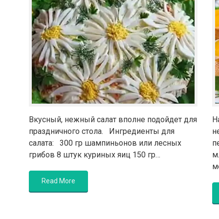
Вкусный, нежный салат вполне подойдет для
Н
праздничного стола. Ингредиенты для
н
салата: 300 гр шампиньонов или лесных
п
грибов 8 штук куриных яиц 150 гр…
м
м
Read More