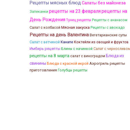
Рецепты мясных блюд
Салаты без майонеза
рецепты на 23 февраля
рецепты на
Запеканки
День Рождения
Тунец рецепты
Рецепты с ананасом
Мясная закуска
Салат с колбасой
Рецепты с авокадо
Рецепты на день Валентина
Вегетарианские супы
Салат с ветчиной
Канапе
Коктейли из овощей и фруктов
Имбирь рецепты
Блины с начинкой
Салат с черносливо
рецепты на 8 марта
Блюда из
салат с виноградом
свинины
Блюда с красной икрой
Аэрогриль рецепты
приготовления
Голубцы рецепты