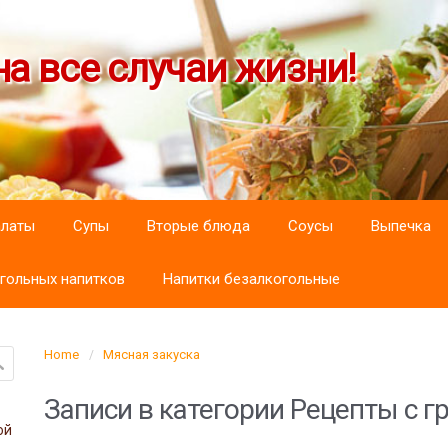
а все случаи жизни!
алаты
Супы
Вторые блюда
Соусы
Выпечка
гольных напитков
Напитки безалкогольные
Home
Мясная закуска
Записи в категории
Рецепты с г
ой