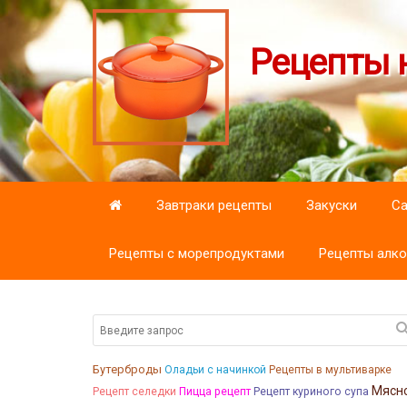
Рецепты н
Завтраки рецепты
Закуски
С
Рецепты с морепродуктами
Рецепты алко
Бутерброды
Оладьи с начинкой
Рецепты в мультиварке
Мясн
Рецепт селедки
Пицца рецепт
Рецепт куриного супа