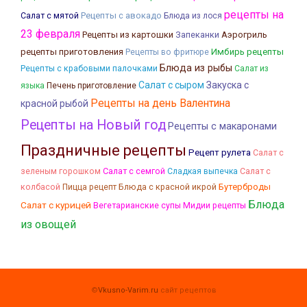
рецепты на
Рецепты с авокадо
Салат с мятой
Блюда из лося
23 февраля
Рецепты из картошки
Запеканки
Аэрогриль
рецепты приготовления
Имбирь рецепты
Рецепты во фритюре
Блюда из рыбы
Рецепты с крабовыми палочками
Салат из
Салат с сыром
Закуска с
языка
Печень приготовление
Рецепты на день Валентина
красной рыбой
Рецепты на Новый год
Рецепты с макаронами
Праздничные рецепты
Рецепт рулета
Салат с
Салат с семгой
Салат с
зеленым горошком
Сладкая выпечка
колбасой
Блюда с красной икрой
Бутерброды
Пицца рецепт
Блюда
Салат с курицей
Вегетарианские супы
Мидии рецепты
из овощей
©
Vkusno-Varim.ru
сайт рецептов