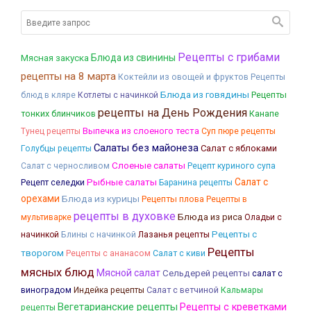
Рецепты с грибами
Мясная закуска
Блюда из свинины
рецепты на 8 марта
Коктейли из овощей и фруктов
Рецепты
Блюда из говядины
Рецепты
блюд в кляре
Котлеты с начинкой
рецепты на День Рождения
тонких блинчиков
Канапе
Выпечка из слоеного теста
Тунец рецепты
Суп пюре рецепты
Салаты без майонеза
Салат с яблоками
Голубцы рецепты
Слоеные салаты
Салат с черносливом
Рецепт куриного супа
Рыбные салаты
Салат с
Рецепт селедки
Баранина рецепты
орехами
Блюда из курицы
Рецепты плова
Рецепты в
рецепты в духовке
Блюда из риса
мультиварке
Оладьи с
Блины с начинкой
Лазанья рецепты
Рецепты с
начинкой
Рецепты
творогом
Рецепты с ананасом
Салат с киви
мясных блюд
Мясной салат
Сельдерей рецепты
салат с
Салат с ветчиной
Кальмары
виноградом
Индейка рецепты
Вегетарианские рецепты
Рецепты с креветками
рецепты