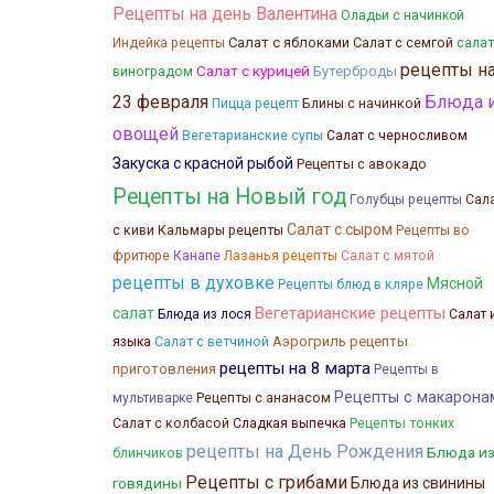
Рецепты на день Валентина
Оладьи с начинкой
Салат с яблоками
Салат с семгой
Индейка рецепты
салат
рецепты н
Салат с курицей
Бутерброды
виноградом
23 февраля
Блюда 
Блины с начинкой
Пицца рецепт
овощей
Вегетарианские супы
Салат с черносливом
Закуска с красной рыбой
Рецепты с авокадо
Рецепты на Новый год
Голубцы рецепты
Сал
Салат с сыром
Кальмары рецепты
с киви
Рецепты во
Канапе
Лазанья рецепты
фритюре
Салат с мятой
рецепты в духовке
Мясной
Рецепты блюд в кляре
Вегетарианские рецепты
салат
Блюда из лося
Салат 
Салат с ветчиной
Аэрогриль рецепты
языка
рецепты на 8 марта
приготовления
Рецепты в
Рецепты с макарона
мультиварке
Рецепты с ананасом
Салат с колбасой
Рецепты тонких
Сладкая выпечка
рецепты на День Рождения
Блюда и
блинчиков
Рецепты с грибами
говядины
Блюда из свинины