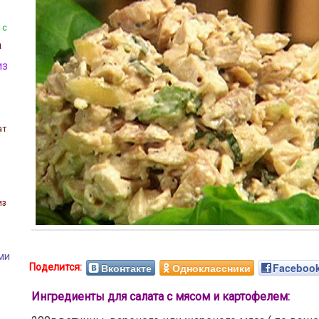
 с
а
из
ат
из
ми
Вконтакте
Одноклассники
Faceboo
з
Ингредиенты для салата с мясом и картофелем: