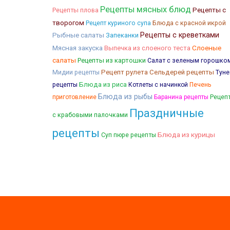
Рецепты мясных блюд
Рецепты плова
Рецепты с
творогом
Блюда с красной икрой
Рецепт куриного супа
Рыбные салаты
Рецепты с креветками
Запеканки
Мясная закуска
Слоеные
Выпечка из слоеного теста
салаты
Рецепты из картошки
Салат с зеленым горошко
Рецепт рулета
Сельдерей рецепты
Мидии рецепты
Туне
Блюда из риса
рецепты
Котлеты с начинкой
Печень
Блюда из рыбы
Рецеп
приготовление
Баранина рецепты
Праздничные
с крабовыми палочками
рецепты
Блюда из курицы
Суп пюре рецепты