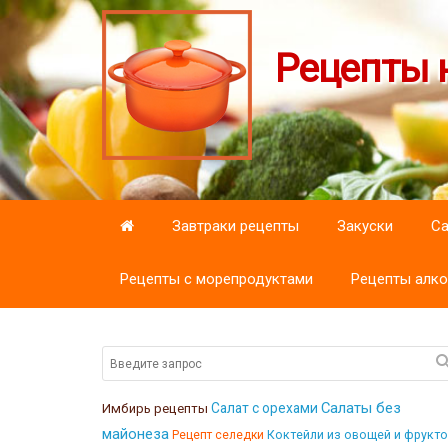
Рецепты н
Завтраки рецепты
Закуски
С
Рецепты с морепродуктами
Рецепты алко
Салаты без
Салат с орехами
Имбирь рецепты
майонеза
Коктейли из овощей и фрукт
Рецепт селедки