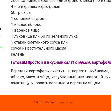
200г ветчины, вареного или жареного мяса ( по ваше
4 – 5 вареных картофелин
50 гр сыра
1 соленый огурец
1 кислое яблоко
м
1 вареное яйцо
ц
1 луковица или 50 гр зеленого лука
1 стакан сметанного соуса или
ты
соуса из растительного масла
зелень
Готовим простой и вкусный салат с мясом, картофе
Вареный картофель очистить и порезать кубиками,
яблоко, мясо и яйцо, изрубленный или натертый лук
салатницу, украсить зеленью и вареным яйцом.
©
Vkusno-Varim.ru
сайт рецептов