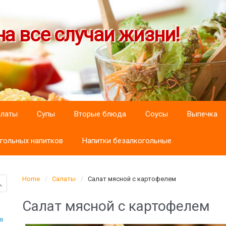
а все случаи жизни!
алаты
Супы
Вторые блюда
Соусы
Выпечка
гольных напитков
Напитки безалкогольные
Home
Салаты
Салат мясной с картофелем
Салат мясной с картофелем
ов