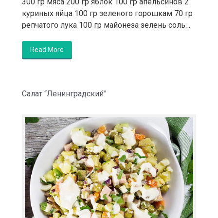
300 гр мяса 200 гр яблок 100 гр апельсинов 2
куриных яйца 100 гр зеленого горошкам 70 гр
репчатого лука 100 гр майонеза зелень соль…
Read More
Салат “Ленинградский”