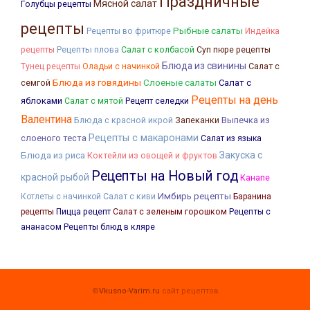
Праздничные
Мясной салат
Голубцы рецепты
рецепты
Рыбные салаты
Рецепты во фритюре
Индейка
Рецепты плова
Салат с колбасой
рецепты
Суп пюре рецепты
Блюда из свинины
Салат с
Тунец рецепты
Оладьи с начинкой
Блюда из говядины
Слоеные салаты
семгой
Салат с
Рецепты на день
яблоками
Салат с мятой
Рецепт селедки
Валентина
Блюда с красной икрой
Запеканки
Выпечка из
Рецепты с макаронами
слоеного теста
Салат из языка
Закуска с
Блюда из риса
Коктейли из овощей и фруктов
Рецепты на Новый год
красной рыбой
Канапе
Имбирь рецепты
Котлеты с начинкой
Салат с киви
Баранина
рецепты
Пицца рецепт
Салат с зеленым горошком
Рецепты с
ананасом
Рецепты блюд в кляре
©
Vkusno-Varim.ru
сайт рецептов