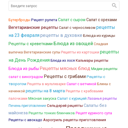
Салат с сыром
Салат с орехами
Бутерброды
Рецепт рулета
рецепты
Вегетарианские рецепты
Салат с черносливом
на 23 февраля
рецепты в духовке
Блюда из курицы
Блюда из овощей
Рецепты с креветками
Сладкая
рецепты
Рецепты из картошки
выпечка
Вегетарианские супы
на День Рождения
Кальмары рецепты
Блюда из лося
Рецепты мясных блюд
Блюда из рыбы
Мидии рецепты
Рецепты с грибами
Рецепты с
салат с виноградом
творогом
Салат с ветчиной
Блины с
Рецепты в мультиварке
рецепты на 8 марта
начинкой
Рецепты с крабовыми
Мясная закуска
Салат с курицей
палочками
Лазанья рецепты
Салаты без
Сельдерей рецепты
Печень приготовление
майонеза
Рецепты тонких блинчиков
Рецепт куриного супа
Рецепты с авокадо
Аэрогриль рецепты приготовления