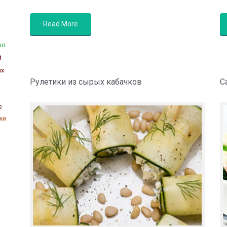
Read More
во
й
их
Рулетики из сырых кабачков
С
е
ки