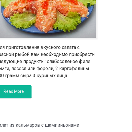
ля приготовления вкусного салата с
расной рыбой вам необходимо приобрести
ледующие продукты: слабосоленое филе
емги, лосося или форели, 2 картофелины
00 грамм сыра 3 куриных яйца…
Read More
алат из кальмаров с шампиньонами