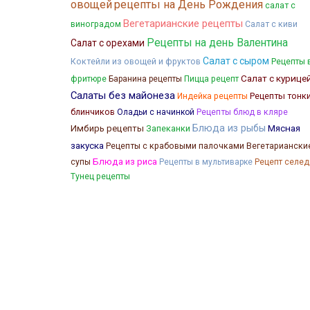
овощей
рецепты на День Рождения
салат с
Вегетарианские рецепты
виноградом
Салат с киви
Рецепты на день Валентина
Салат с орехами
Салат с сыром
Коктейли из овощей и фруктов
Рецепты 
Салат с курице
фритюре
Баранина рецепты
Пицца рецепт
Салаты без майонеза
Рецепты тонк
Индейка рецепты
блинчиков
Оладьи с начинкой
Рецепты блюд в кляре
Блюда из рыбы
Мясная
Имбирь рецепты
Запеканки
закуска
Рецепты с крабовыми палочками
Вегетариански
Блюда из риса
супы
Рецепты в мультиварке
Рецепт селед
Тунец рецепты