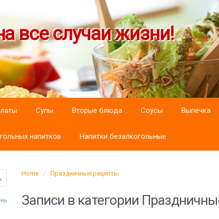
а все случаи жизни!
алаты
Супы
Вторые блюда
Соусы
Выпечка
гольных напитков
Напитки безалкогольные
Home
Праздничные рецепты
Записи в категории
Праздничны
нь