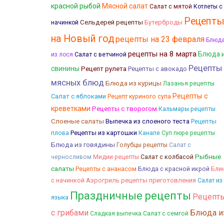
красной рыбой
Мясной салат
Салат с мятой
Котлеты с
Рецепт
Сельдерей рецепты
Бутерброды
начинкой
на Новый год
рецепты на 23 февраля
Блюд
рецепты на 8 марта
Блюда 
Салат с ветчиной
из лося
Рецепты
свинины
Рецепт рулета
Рецепты с авокадо
мясных блюд
Блюда из курицы
Лазанья рецепты
Рецепты с
Салат с яблоками
Рецепт куриного супа
креветками
Рецепты с творогом
Кальмары рецепты
Слоеные салаты
Выпечка из слоеного теста
Рецепты
плова
Рецепты из картошки
Канапе
Суп пюре рецепты
Блюда из говядины
Голубцы рецепты
Салат с
Рыбные
Салат с колбасой
черносливом
Мидии рецепты
салаты
Блюда с красной икрой
Бли
Рецепты с ананасом
с начинкой
Аэрогриль рецепты приготовления
Салат из
Праздничные рецепты
Рецепт
языка
с грибами
Блюда и
Салат с семгой
Сладкая выпечка