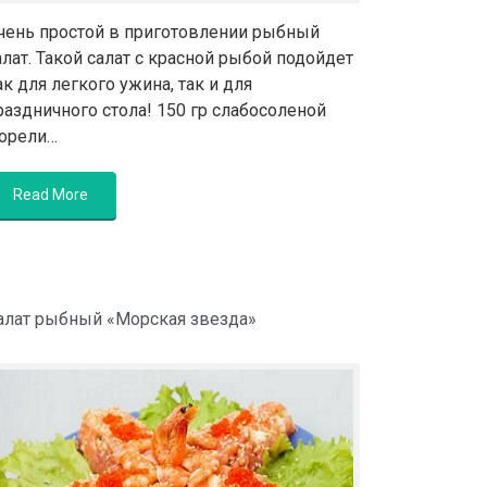
чень простой в приготовлении рыбный
алат. Такой салат с красной рыбой подойдет
ак для легкого ужина, так и для
раздничного стола! 150 гр слабосоленой
орели…
Read More
алат рыбный «Морская звезда»