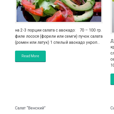
на 2-3 порции салата с авокадо: 70 – 100 гр.
филе лосося (форели или семги) пучок салата
Д
(ромен или латук) 1 спелый авокадо укроп…
к
с
Read More
с
1
Салат “Венский”
С