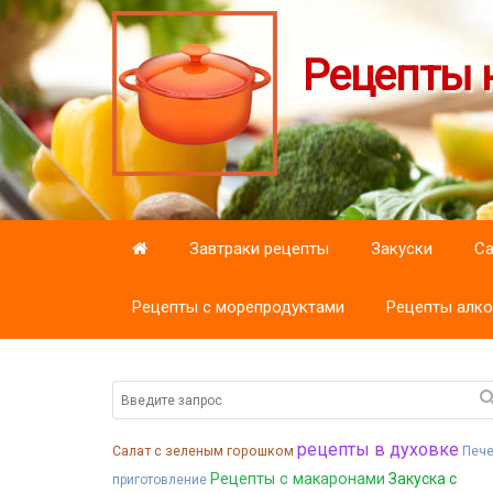
Рецепты н
Завтраки рецепты
Закуски
С
Рецепты с морепродуктами
Рецепты алко
рецепты в духовке
Салат с зеленым горошком
Пече
Рецепты с макаронами
Закуска с
приготовление