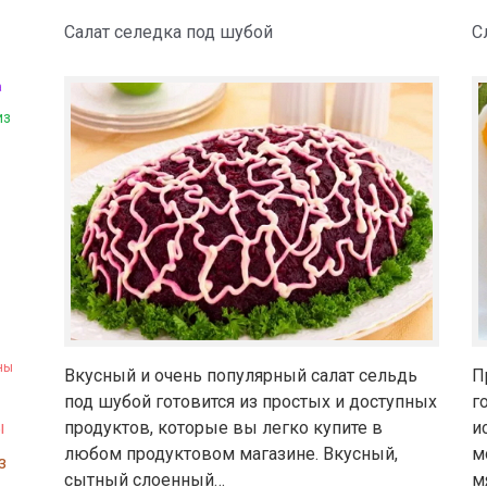
Салат селедка под шубой
С
ы
а
из
ны
Вкусный и очень популярный салат сельдь
П
под шубой готовится из простых и доступных
г
продуктов, которые вы легко купите в
и
ы
любом продуктовом магазине. Вкусный,
м
з
сытный слоенный…
м