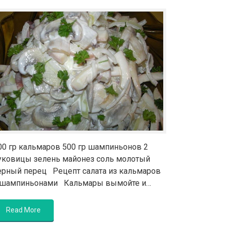
00 гр кальмаров 500 гр шампиньонов 2
уковицы зелень майонез соль молотый
ерный перец Рецепт салата из кальмаров
 шампиньонами Кальмары вымойте и…
Read More