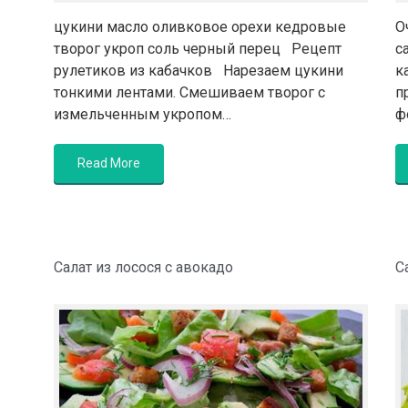
цукини масло оливковое орехи кедровые
О
творог укроп соль черный перец Рецепт
с
рулетиков из кабачков Нарезаем цукини
к
тонкими лентами. Смешиваем творог с
п
измельченным укропом…
ф
Read More
Салат из лосося с авокадо
С