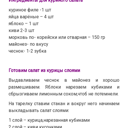
Ингредиенты для куриного салата
куриное филе -1 шт
яйца варёные – 4 шт
яблоко – 1 шт
киви 2-3 шт
морковь по- корейски или отварная – 150 гр
майонез- по вкусу
чеснок- 1-2 зубка
Готовим салат из курицы слоями
Выдавливаем чеснок в майонез и хорошо
размешиваем. Яблоки нарезаем кубиками и
сбрызгиваем лимонным соком,чтоб не потемнели.
На тарелку ставим стакан и вокруг него начинаем
выкладывать салат слоями:
1 слой – курица,нарезанная кубиками
2 слой – киви кусочками