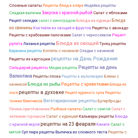
Слоеные салаты
Рецепты блюд в кляре
Индейка рецепты
Закуска с красной рыбой
Салат с яблоками
Сладкая выпечка
Блюда из курицы
Блюда
Рецепт селедки
салат с виноградом
из свинины
Коктейли из овощей и фруктов
Рецепты с авокадо
Рецепты с крабовыми палочками
Рецепт
Салат с черносливом
Блюда из овощей
рулета
Лазанья рецепты
Тунец рецепты
Баранина рецепты
Котлеты с начинкой
Оладьи с начинкой
рецепты на День Рождения
Рецепты из картошки
Рецепты на день
Сельдерей рецепты
Мидии рецепты
Валентина
Рецепты плова
Блины с
Рецепты в мультиварке
Блюда из рыбы
Рецепты с креветками
начинкой
Блюда из
рецепты в духовке
Рецепты
лося
Рецепт куриного супа
Вегетарианские рецепты
тонких блинчиков
Бутерброды
Рыбные салаты
Салат с семгой
Печень приготовление
Салат с
Салат с курицей
Кальмары рецепты
Блюда
зеленым горошком
рецепты на 23 февраля
с красной икрой
Канапе
Салат с
Выпечка из слоеного теста
мятой
Суп пюре рецепты
Рецепты с