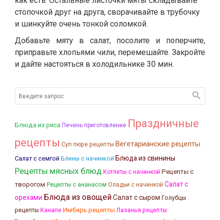
как есть. Остальные листочки мяты складывайте
стопочкой друг на друга, сворачивайте в трубочку
и шинкуйте очень тонкой соломкой.
Добавьте мяту в салат, посолите и поперчите,
приправьте хлопьями чили, перемешайте. Закройте
и дайте настояться в холодильнике 30 мин.
Праздничные
Блюда из риса
Печень приготовление
рецепты
Вегетарианские рецепты
Суп пюре рецепты
Блюда из свинины
Салат с семгой
Блины с начинкой
Рецепты мясных блюд
Рецепты с
Котлеты с начинкой
Салат с
творогом
Рецепты с ананасом
Оладьи с начинкой
Блюда из овощей
орехами
Салат с сыром
Голубцы
Канапе
Имбирь рецепты
Лазанья рецепты
рецепты