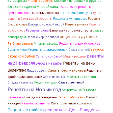
Бутерброды
Коктейли из овощей и фруктов
Индейка рецепты
Блюда из курицы
Мясной салат
Аэрогриль рецепты
Слоеные салаты
приготовления
Вегетарианские супы
Тунец
Сельдерей рецепты
рецепты
Рецепты в мультиварке
Рецепты
Блюда с красной икрой
Рецепт рулета
блюд в кляре
Рецепты
Рецепты плова
Выпечка из слоеного теста
во фритюре
салат с
рецепты в духовке
виноградом
Салат с черносливом
Рыбные салаты
Мясная закуска
Рецепты тонких блинчиков
Рецепты с макаронами
Закуска
Салат с киви
Салат с мятой
рецепты
с красной рыбой
Салат с колбасой
Мидии рецепты
на 23 февраля
Рецепты на день
Блюда из рыбы
Валентина
Салаты без майонеза
Рецепты с
Пицца рецепт
крабовыми палочками
Рецепты из картошки
Салат из языка
Салат с ветчиной
Сладкая выпечка
Рецепт селедки
Рецепты на Новый год
рецепты на 8 марта
Блюда из говядины
Салат с
Запеканки
Салат с яблоками
курицей
Кальмары рецепты
Салат с зеленым горошком
Рецепты с грибами
рецепты на День Рождения