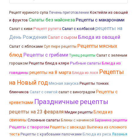
Коктейли из овощей
Рецепт куриного супа
Печень приготовление
Салаты без майонеза
Рецепты с макаронами
и фруктов
рецепты на
Рецепт рулета
Салат с колбасой
Салат с киви
День Рождения
Блюда из овощей
Салат с сыром
Рецепты мясных
Салат с яблоками
Суп пюре рецепты
блюд
Рецепты с грибами
Тунец рецепты
Салат с зеленым
Рыбные салаты
Блюда из
горошком
Рецепты блюд в кляре
Рецепты
рецепты на 8 марта
говядины
Блюда из лося
на Новый год
Мясная закуска
Рецепты тонких
Рецепты с
блинчиков
Салат с семгой
салат с виноградом
Праздничные рецепты
креветками
рецепты на 23 февраля
Блюда из
Мидии рецепты
свинины
Слоеные салаты
Блины с начинкой
Баранина рецепты
Рецепты с творогом
Рецепты с авокадо
Выпечка из слоеного
теста
Рецепты с крабовыми палочками
Блюда из риса
Лазанья