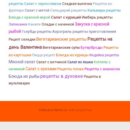
рецепты
Салат с черносливом
Сладкая выпечка
Рецепты во
Сельдерей рецепты
Кальмары рецепты
фритюре
Салат с мятой
Салат с курицей
Блюда с красной икрой
Имбирь рецепты
Закуска с красной
Запеканки
Канапе
Оладьи с начинкой
рыбой
Аэрогриль рецепты приготовления
Голубцы рецепты
Рецепты на
Вегетарианские рецепты
Рецепт селедки
день Валентина
Бутерброды
Рецепты
Вегетарианские супы
Блюда из курицы
из картошки
Пицца рецепт
Индейка рецепты
Мясной салат
Салат с ветчиной
Салат из языка
Котлеты с
Салат с орехами
Рецепты плова
начинкой
Рецепты с ананасом
рецепты в духовке
Блюда из рыбы
Рецепты в
мультиварке
©
Vkusno-Varim.ru
сайт рецептов