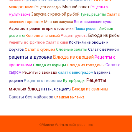
макаронами
Мясной салат
Рецепт селедки
Рецепты в
Закуска с красной рыбой
мультиварке
Тунец рецепты
Салат с
Мясная закуска
зеленым горошком
Вегетарианские супы
Аэрогриль рецепты приготовления
Имбирь
Пицца рецепт
Блюда из рыбы
рецепты
Рецепт рулета
Котлеты с начинкой
Коктейли из овощей и
Рецепты во фритюре
Салат с киви
Салат с курицей
Слоеные салаты
фруктов
Салат с ветчиной
рецепты в духовке
Блюда из овощей
Рецепты с
креветками
Блюда из курицы
Блюда из говядины
Салат с
сыром
Рецепты с авокадо
салат с виноградом
Баранина
Рецепты
Рецепты с творогом
Бутерброды
рецепты
мясных блюд
Блюда из свинины
Лазанья рецепты
Салаты без майонеза
Сладкая выпечка
©
Vkusno-Varim.ru
сайт рецептов