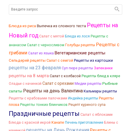
Рецепты на
Блюда из риса
Выпечка из слоеного теста
Новый год
Салат с мятой
Блюда из лося
Рецепты с
Рецепты с
ананасом
Салат с черносливом
Голубцы рецепты
грибами
Вегетарианские рецепты
Салат из языка
Сельдерей рецепты
Салат с семгой
Рецепты из картошки
рецепты на 23 февраля
Запеканки
Суп пюре рецепты
рецепты на 8 марта
Салат с колбасой
Рецепты блюд в кляре
Салат с орехами
Рыбные
Оладьи с начинкой
Мидии рецепты
Рецепты на день Валентина
салаты
Кальмары рецепты
Рецепты с крабовыми палочками
Рецепты
Индейка рецепты
плова
Рецепты тонких блинчиков
Рецепт куриного супа
Праздничные рецепты
Салат с яблоками
Блюда с красной икрой
Канапе
Блины с
Печень приготовление
рецепты на День Рождения
Рецепты с
начинкой