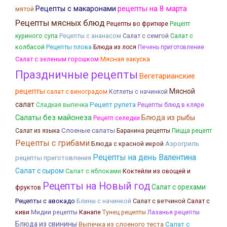
рецепты на 8 марта
Рецепты с макаронами
мятой
Рецепты мясных блюд
Рецепты во фритюре
Рецепт
Салат с семгой
Салат с
куриного супа
Рецепты с ананасом
колбасой
Рецепты плова
Блюда из лося
Печень приготовление
Мясная закуска
Салат с зеленым горошком
Праздничные рецепты
Вегетарианские
рецепты
Мясной
салат с виноградом
Котлеты с начинкой
салат
Рецепт рулета
Сладкая выпечка
Рецепты блюд в кляре
Салаты без майонеза
Блюда из рыбы
Рецепт селедки
Слоеные салаты
Салат из языка
Баранина рецепты
Пицца рецепт
Рецепты с грибами
Блюда с красной икрой
Аэрогриль
Рецепты на день Валентина
рецепты приготовления
Салат с сыром
Салат с яблоками
Коктейли из овощей и
Рецепты на Новый год
Салат с орехами
фруктов
Рецепты с авокадо
Блины с начинкой
Салат с ветчиной
Салат с
Канапе
Лазанья рецепты
киви
Мидии рецепты
Тунец рецепты
Блюда из свинины
Салат с
Выпечка из слоеного теста