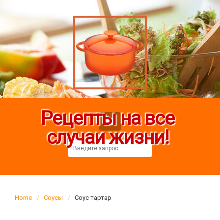
Рецепты на все
случаи жизни!
Home
Соусы
Соус тартар