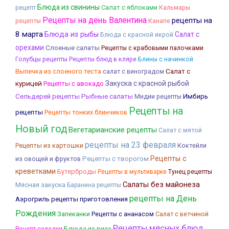
Блюда из свинины
Салат с яблоками
Кальмары
рецепт
Рецепты на день Валентина
рецепты на
рецепты
Канапе
8 марта
Блюда из рыбы
Салат с
Блюда с красной икрой
орехами
Слоеные салаты
Рецепты с крабовыми палочками
Блины с начинкой
Голубцы рецепты
Рецепты блюд в кляре
Салат с
Выпечка из слоеного теста
салат с виноградом
курицей
Закуска с красной рыбой
Рецепты с авокадо
Рыбные салаты
Сельдерей рецепты
Имбирь
Мидии рецепты
Рецепты на
рецепты
Рецепты тонких блинчиков
Новый год
Вегетарианские рецепты
Салат с мятой
рецепты на 23 февраля
Рецепты из картошки
Коктейли
Рецепты с
из овощей и фруктов
Рецепты с творогом
креветками
Бутерброды
Рецепты в мультиварке
Тунец рецепты
Салаты без майонеза
Мясная закуска
Баранина рецепты
рецепты на День
Аэрогриль рецепты приготовления
Рождения
Запеканки
Салат с ветчиной
Рецепты с ананасом
Рецепты мясных блюд
Блюда из риса