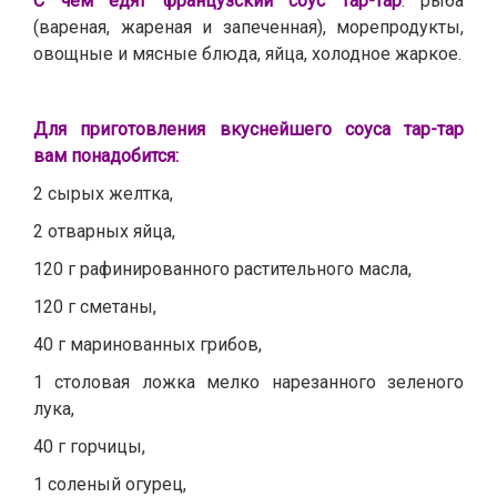
С чем едят французский соус тар-тар
: рыба
(вареная, жареная и запеченная), морепродукты,
овощные и мясные блюда, яйца, холодное жаркое.
Для приготовления вкуснейшего соуса тар-тар
вам понадобится:
2 сырых желтка,
2 отварных яйца,
120 г рафинированного растительного масла,
120 г сметаны,
40 г маринованных грибов,
1 столовая ложка мелко нарезанного зеленого
лука,
40 г горчицы,
1 соленый огурец,