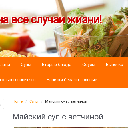
а все случаи жизни!
алаты
Супы
Вторые блюда
Соусы
Выпечка
гольных напитков
Напитки безалкогольные
Home
Супы
Майский суп с ветчиной
Майский суп с ветчиной
ы