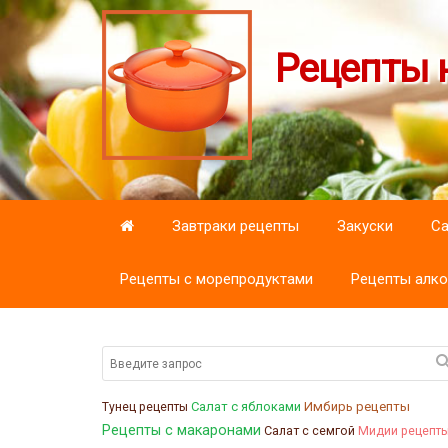
Рецепты н
Завтраки рецепты
Закуски
С
Рецепты с морепродуктами
Рецепты алко
Салат с яблоками
Имбирь рецепты
Тунец рецепты
Рецепты с макаронами
Салат с семгой
Мидии рецепт