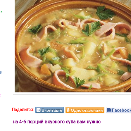
ты
ми
с
Вконтакте
Одноклассники
Faceboo
на 4-6 порций вкусного супа вам нужно