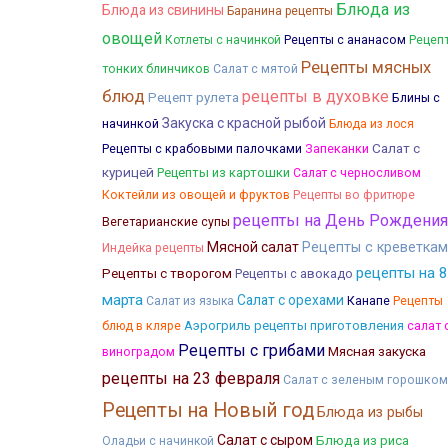
Блюда из
Блюда из свинины
Баранина рецепты
овощей
Рецеп
Котлеты с начинкой
Рецепты с ананасом
Рецепты мясных
тонких блинчиков
Салат с мятой
блюд
рецепты в духовке
Рецепт рулета
Блины с
Закуска с красной рыбой
начинкой
Блюда из лося
Салат с
Рецепты с крабовыми палочками
Запеканки
курицей
Рецепты из картошки
Салат с черносливом
Коктейли из овощей и фруктов
Рецепты во фритюре
рецепты на День Рождения
Вегетарианские супы
Мясной салат
Рецепты с креветка
Индейка рецепты
рецепты на 8
Рецепты с творогом
Рецепты с авокадо
марта
Салат с орехами
Канапе
Салат из языка
Рецепты
Аэрогриль рецепты приготовления
блюд в кляре
салат 
Рецепты с грибами
Мясная закуска
виноградом
рецепты на 23 февраля
Салат с зеленым горошком
Рецепты на Новый год
Блюда из рыбы
Салат с сыром
Блюда из риса
Оладьи с начинкой