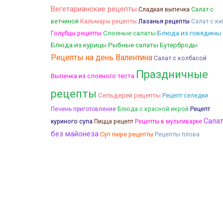
Вегетарианские рецепты
Салат с
Сладкая выпечка
ветчиной
Кальмары рецепты
Лазанья рецепты
Салат с ки
Слоеные салаты
Блюда из говядины
Голубцы рецепты
Блюда из курицы
Рыбные салаты
Бутерброды
Рецепты на день Валентина
Салат с колбасой
Праздничные
Выпечка из слоеного теста
рецепты
Сельдерей рецепты
Рецепт селедки
Блюда с красной икрой
Печень приготовление
Рецепт
Сала
куриного супа
Пицца рецепт
Рецепты в мультиварке
без майонеза
Рецепты плова
Суп пюре рецепты