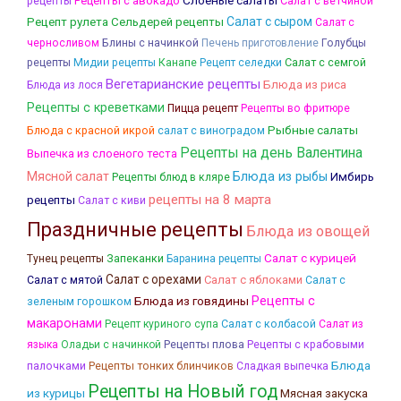
Слоеные салаты
Рецепты с авокадо
Салат с ветчиной
рецепты
Салат с сыром
Рецепт рулета
Сельдерей рецепты
Салат с
Блины с начинкой
черносливом
Печень приготовление
Голубцы
Канапе
Салат с семгой
рецепты
Мидии рецепты
Рецепт селедки
Вегетарианские рецепты
Блюда из риса
Блюда из лося
Рецепты с креветками
Пицца рецепт
Рецепты во фритюре
Рыбные салаты
Блюда с красной икрой
салат с виноградом
Рецепты на день Валентина
Выпечка из слоеного теста
Мясной салат
Блюда из рыбы
Имбирь
Рецепты блюд в кляре
рецепты на 8 марта
рецепты
Салат с киви
Праздничные рецепты
Блюда из овощей
Салат с курицей
Запеканки
Тунец рецепты
Баранина рецепты
Салат с орехами
Салат с яблоками
Салат с мятой
Салат с
Блюда из говядины
Рецепты с
зеленым горошком
макаронами
Салат с колбасой
Рецепт куриного супа
Салат из
Рецепты плова
Рецепты с крабовыми
языка
Оладьи с начинкой
Блюда
палочками
Рецепты тонких блинчиков
Сладкая выпечка
Рецепты на Новый год
из курицы
Мясная закуска