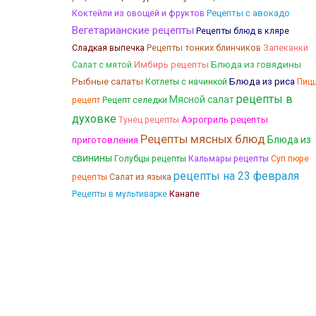
Коктейли из овощей и фруктов
Рецепты с авокадо
Вегетарианские рецепты
Рецепты блюд в кляре
Рецепты тонких блинчиков
Запеканки
Сладкая выпечка
Блюда из говядины
Имбирь рецепты
Салат с мятой
Рыбные салаты
Блюда из риса
Котлеты с начинкой
Пиц
рецепты в
Мясной салат
рецепт
Рецепт селедки
духовке
Аэрогриль рецепты
Тунец рецепты
Рецепты мясных блюд
Блюда из
приготовления
свинины
Кальмары рецепты
Голубцы рецепты
Суп пюре
рецепты на 23 февраля
рецепты
Салат из языка
Канапе
Рецепты в мультиварке