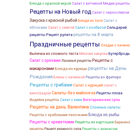
Блюда с красной икрой
Салат с ветчиной
Мидии рецепты
Рецепты на Новый год
Салат с черносливом
Закуска с красной рыбой
Салат с
Блюда из лося
яблоками
Салат с семгой
Салат с колбасой
Сельдерей
рецепты на 8 марта
рецепты
Рецепт рулета
Праздничные рецепты
Оладьи с начинк
Мясная закуска
Выпечка из слоеного теста
Бутерброд
Салат с орехами
Рецепты с
Лазанья рецепты
рецепты на День
макаронами
Блюда из курицы
Рождения
Блины с начинкой
Рецепты во фритюре
Рецепты с грибами
Салат с курицей
салат с
Салаты без майонеза
Рецепты плова
виноградом
Индейка рецепты
Салат с киви
Вегетарианские супы
Рецепты на день Валентина
Слоеные салаты
Блюда из рыбы
Рецепты с крабовыми палочками
Рецепты с креветками
Рецепты из картошки
Баранин
рецепты
Рецепт куриного супа
Рецепты с ананасом