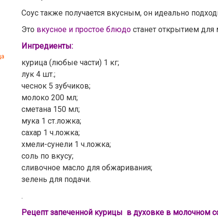
Соус также получается вкусным, он идеально подход
Это
вкусное и простое блюдо
станет открытием для м
Ингредиенты:
ца
курица (любые части) 1 кг;
лук 4 шт.;
чеснок 5 зубчиков;
молоко 200 мл;
сметана 150 мл;
мука 1 ст.ложка;
сахар 1 ч.ложка;
хмели-сунели 1 ч.ложка;
соль по вкусу;
сливочное масло для обжаривания;
зелень для подачи.
.
Рецепт запеченной курицы в духовке в молочном с