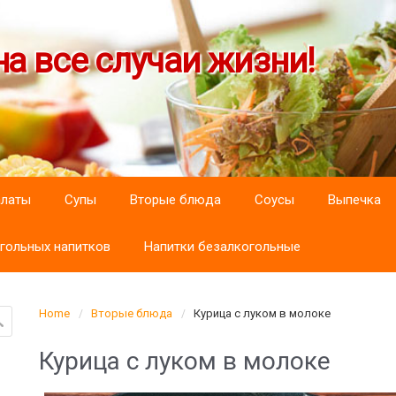
а все случаи жизни!
алаты
Супы
Вторые блюда
Соусы
Выпечка
гольных напитков
Напитки безалкогольные
Home
Вторые блюда
Курица с луком в молоке
Курица с луком в молоке