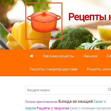
Рецепты н
Завтраки рецепты
Закуски
С
Рецепты с морепродуктами
Рецепты алко
Блюда из овощей
Салат с
Печень приготовление
сыром
Рецепты с творогом
Салат с зеленым горошком