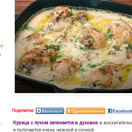
ой
ы
Вконтакте
Одноклассники
Faceboo
Курица с луком запекается в духовке
в восхититель
а
и получается очень нежной и сочной.