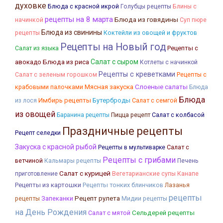
духовке
Блюда с красной икрой
Блины с
Голубцы рецепты
рецепты на 8 марта
Блюда из говядины
начинкой
Суп пюре
Блюда из свинины
Коктейли из овощей и фруктов
рецепты
Рецепты на Новый год
Рецепты с
Салат из языка
Салат с сыром
авокадо
Блюда из риса
Котлеты с начинкой
Рецепты с креветками
Рецепты с
Салат с зеленым горошком
Мясная закуска
Слоеные салаты
крабовыми палочками
Блюда
Блюда
Имбирь рецепты
Бутерброды
Салат с семгой
из лося
из овощей
Салат с колбасой
Баранина рецепты
Пицца рецепт
Праздничные рецепты
Рецепт селедки
Закуска с красной рыбой
Салат с
Рецепты в мультиварке
Рецепты с грибами
ветчиной
Кальмары рецепты
Печень
Салат с курицей
Канапе
приготовление
Вегетарианские супы
Рецепты из картошки
Рецепты тонких блинчиков
Лазанья
рецепты
рецепты
Запеканки
Рецепт рулета
Мидии рецепты
на День Рождения
Сельдерей рецепты
Салат с мятой