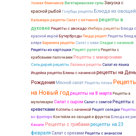
Закуска с
тонких блинчиков
Вегетарианские супы
Блюда из овощей
красной рыбой
Голубцы рецепты
рецепты в
Кальмары рецепты
Салат с ветчиной
духовке
Рецепты с авокадо
Имбирь рецепты
Блюда 
красной икрой
Бутерброды
Пицца рецепт
Рецепты блюд 
кляре
Баранина рецепты
Салат с киви
Оладьи с начинкой
Рецепты из картошки
Рецепт рулета
Рецепты с
Рецепты с макаронами
крабовыми палочками
Сельдерей рецепты
Лазанья рецепты
Салат из языка
рецепты на Ден
Блины с начинкой
Индейка рецепты
Рецепт
Рождения
Мясной салат
Рецепты плова
на Новый год
рецепты на 8 марта
Рецепты в
Салат с сыром
Рецепты с
Салат с семгой
мультиварке
креветками
Котлеты с начинкой
Рецепт селедки
Рецепты
Коктейли из овощей и фруктов
Блюда из ри
во фритюре
Рецепты с грибами
рецепты на 23
Канапе
февраля
Салат с орехами
Рецепты с ананасом