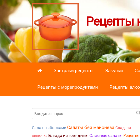
Рецепты н
Завтраки рецепты
Закуски
С
Рецепты с морепродуктами
Рецепты алко
Салаты без майонеза
Салат с яблоками
Сладкая
Блюда из говядины
Слоеные салаты
Рецепты
выпечка