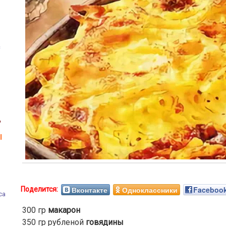
с
в
ь
ы
Вконтакте
Одноклассники
Faceboo
са
300 гр
макарон
350 гр рубленой
говядины