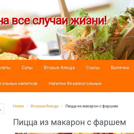
а все случаи жизни!
алаты
Супы
Вторые блюда
Соусы
Выпечка
гольных напитков
Напитки безалкогольные
Home
Вторые блюда
Пицца из макарон с фаршем
Пицца из макарон с фаршем