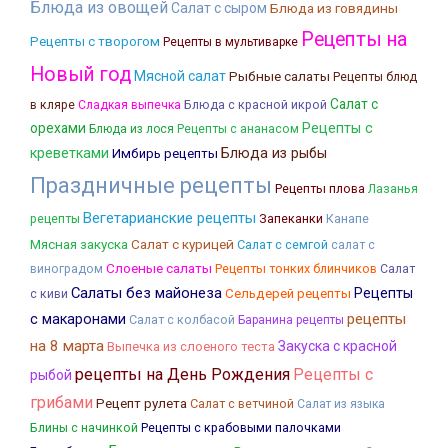
Блюда из овощей
Салат с сыром
Блюда из говядины
Рецепты на
Рецепты с творогом
Рецепты в мультиварке
Новый год
Мясной салат
Рыбные салаты
Рецепты блюд
Салат с
Блюда с красной икрой
в кляре
Сладкая выпечка
орехами
Рецепты с
Блюда из лося
Рецепты с ананасом
креветками
Блюда из рыбы
Имбирь рецепты
Праздничные рецепты
Рецепты плова
Лазанья
Вегетарианские рецепты
рецепты
Запеканки
Канапе
Мясная закуска
Салат с курицей
Салат с семгой
салат с
Слоеные салаты
Рецепты тонких блинчиков
виноградом
Салат
Салаты без майонеза
Рецепты
Сельдерей рецепты
с киви
рецепты
с макаронами
Салат с колбасой
Баранина рецепты
на 8 марта
Закуска с красной
Выпечка из слоеного теста
рецепты на День Рождения
Рецепты с
рыбой
грибами
Рецепт рулета
Салат с ветчиной
Салат из языка
Блины с начинкой
Рецепты с крабовыми палочками