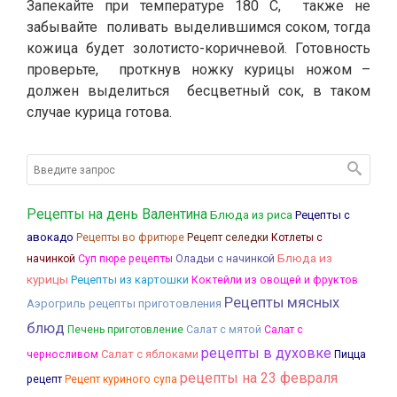
Запекайте при температуре 180 С, также не
забывайте поливать выделившимся соком, тогда
кожица будет золотисто-коричневой. Готовность
проверьте, проткнув ножку курицы ножом –
должен выделиться бесцветный сок, в таком
случае курица готова.
Рецепты на день Валентина
Блюда из риса
Рецепты с
авокадо
Рецепты во фритюре
Рецепт селедки
Котлеты с
Блюда из
начинкой
Суп пюре рецепты
Оладьи с начинкой
курицы
Рецепты из картошки
Коктейли из овощей и фруктов
Рецепты мясных
Аэрогриль рецепты приготовления
блюд
Печень приготовление
Салат с мятой
Салат с
рецепты в духовке
Салат с яблоками
черносливом
Пицца
рецепты на 23 февраля
рецепт
Рецепт куриного супа