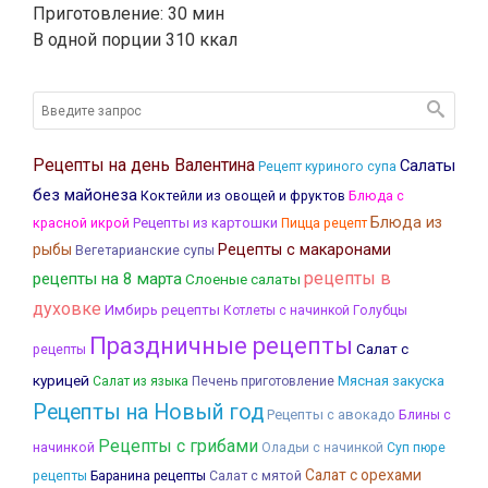
Приготовление: 30 мин
В одной порции 310 ккал
Рецепты на день Валентина
Салаты
Рецепт куриного супа
без майонеза
Коктейли из овощей и фруктов
Блюда с
Блюда из
красной икрой
Рецепты из картошки
Пицца рецепт
рыбы
Рецепты с макаронами
Вегетарианские супы
рецепты в
рецепты на 8 марта
Слоеные салаты
духовке
Имбирь рецепты
Котлеты с начинкой
Голубцы
Праздничные рецепты
Салат с
рецепты
курицей
Мясная закуска
Салат из языка
Печень приготовление
Рецепты на Новый год
Рецепты с авокадо
Блины с
Рецепты с грибами
начинкой
Оладьи с начинкой
Суп пюре
Салат с орехами
рецепты
Баранина рецепты
Салат с мятой