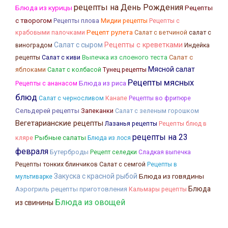
рецепты на День Рождения
Блюда из курицы
Рецепты
с творогом
Рецепты плова
Рецепты с
Мидии рецепты
крабовыми палочками
Рецепт рулета
Салат с ветчиной
салат с
Салат с сыром
Рецепты с креветками
виноградом
Индейка
Выпечка из слоеного теста
Салат с
рецепты
Салат с киви
Мясной салат
яблоками
Салат с колбасой
Тунец рецепты
Рецепты мясных
Блюда из риса
Рецепты с ананасом
блюд
Канапе
Салат с черносливом
Рецепты во фритюре
Сельдерей рецепты
Запеканки
Салат с зеленым горошком
Вегетарианские рецепты
Лазанья рецепты
Рецепты блюд в
рецепты на 23
Рыбные салаты
кляре
Блюда из лося
февраля
Бутерброды
Рецепт селедки
Сладкая выпечка
Рецепты тонких блинчиков
Салат с семгой
Рецепты в
Закуска с красной рыбой
Блюда из говядины
мультиварке
Блюда
Аэрогриль рецепты приготовления
Кальмары рецепты
Блюда из овощей
из свинины