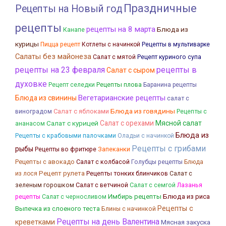
Праздничные
Рецепты на Новый год
рецепты
рецепты на 8 марта
Блюда из
Канапе
курицы
Пицца рецепт
Котлеты с начинкой
Рецепты в мультиварке
Салаты без майонеза
Салат с мятой
Рецепт куриного супа
рецепты на 23 февраля
рецепты в
Салат с сыром
духовке
Рецепты плова
Рецепт селедки
Баранина рецепты
Вегетарианские рецепты
Блюда из свинины
салат с
Блюда из говядины
Салат с яблоками
виноградом
Рецепты с
Салат с курицей
Салат с орехами
Мясной салат
ананасом
Блюда из
Рецепты с крабовыми палочками
Оладьи с начинкой
Рецепты с грибами
рыбы
Запеканки
Рецепты во фритюре
Рецепты с авокадо
Салат с колбасой
Голубцы рецепты
Блюда
Рецепт рулета
Рецепты тонких блинчиков
из лося
Салат с
Салат с ветчиной
Салат с семгой
Лазанья
зеленым горошком
рецепты
Имбирь рецепты
Блюда из риса
Салат с черносливом
Рецепты с
Выпечка из слоеного теста
Блины с начинкой
Рецепты на день Валентина
креветками
Мясная закуска