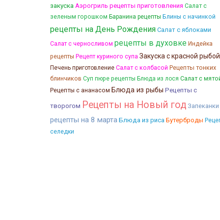
закуска
Аэрогриль рецепты приготовления
Салат с
Блины с начинкой
зеленым горошком
Баранина рецепты
рецепты на День Рождения
Салат с яблоками
рецепты в духовке
Салат с черносливом
Индейка
Закуска с красной рыбой
рецепты
Рецепт куриного супа
Салат с колбасой
Рецепты тонких
Печень приготовление
блинчиков
Суп пюре рецепты
Блюда из лося
Салат с мято
Блюда из рыбы
Рецепты с
Рецепты с ананасом
Рецепты на Новый год
творогом
Запеканки
рецепты на 8 марта
Блюда из риса
Бутерброды
Реце
селедки