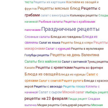
теста
Рецепты из картошки
Коктейли из овощей и
Рецепты мясных блюд
Рецепты с
фруктов
грибами
Кальмары рецепты
салат с виноградом
Оладь
Рыбные салаты
Рецепты с крабовыми
начинкой
Праздничные рецепты
палочками
Слоеные салаты
Блюда из говядины
Блюда из
свинины
Рецепты
Салат из языка
Рецепты блюд в кляре
макаронами
Салат с курицей
Рецепты в мультиварке
Рецепты на день Валентина
Голубцы рецепты
Салаты без майонеза
Салат с ветчиной
Тунец рецепт
Рецепты с креветками
Канапе
Рецепты во фритюре
Блюда из овощей
Блюда из курицы
Салат с
орехами
Салат с семгой
Рецепт рулета
Блюда с красно
икрой
Рецепты с авокадо
Рецепты плова
Котлеты с
Салат с сыром
Мясной салат
Имбирь рецеп
начинкой
рецепты на 23 февраля
Пицца рецепт
Сладкая
Мясная
Сельдерей рецепты
выпечка
Мидии рецепты