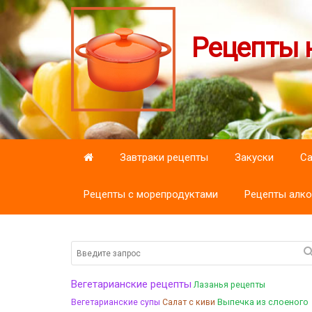
Рецепты н
Завтраки рецепты
Закуски
С
Рецепты с морепродуктами
Рецепты алко
Вегетарианские рецепты
Лазанья рецепты
Выпечка из слоеного
Вегетарианские супы
Салат с киви