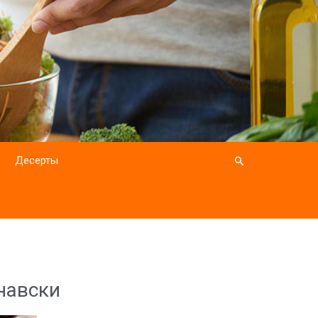
Десерты
и
навски