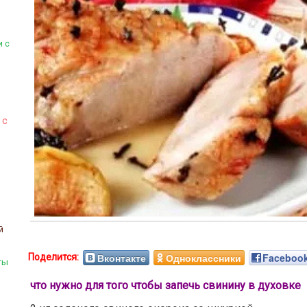
и с
 с
ы
й
Вконтакте
Одноклассники
Faceboo
ты
что нужно для того чтобы запечь свинину в духовке