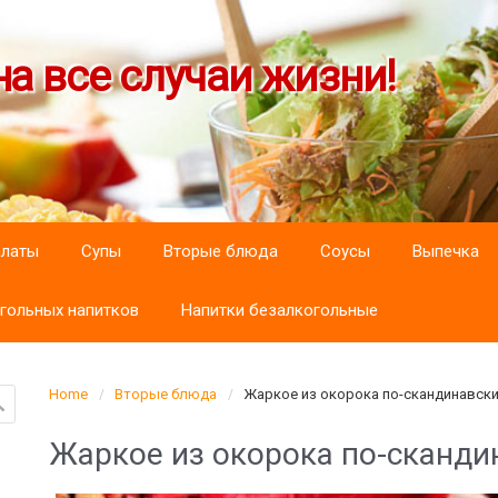
а все случаи жизни!
алаты
Супы
Вторые блюда
Соусы
Выпечка
гольных напитков
Напитки безалкогольные
Home
Вторые блюда
Жаркое из окорока по-скандинавск
Жаркое из окорока по-сканди