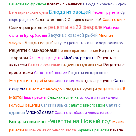
Блюда с красной икрой
Рецепты во фритюре
Котлеты с начинкой
Блюда из овощей
Рецепт рулета
Вегетарианские супы
Суп
Салат с ветчиной
пюре рецепты
Оладьи с начинкой
Салат с киви
рецепты на 23 февраля
Рыбные
Сельдерей рецепты
салаты
Закуска с красной рыбой
Мясная
Бутерброды
закуска
Блюда из рыбы
Тунец рецепты
Салат с черносливом
Рецепты с макаронами
Рецепты с
Печень приготовление
творогом
Кальмары рецепты
Имбирь рецепты
Рецепты с
Салат с орехами
Рецепты с
ананасом
Рецепты в мультиварке
креветками
Салат с яблоками
Рецепты из картошки
Рецепты с грибами
Салат
Салат с мятой
Индейка рецепты
рецепты на 8
с сыром
Блюда из курицы
Рецепты с авокадо
марта
Блюда из говядины
Пицца рецепт
Сладкая выпечка
Салат с
Голубцы рецепты
Салат из языка
салат с виноградом
курицей
Мясной салат
Салат с колбасой
Блюда из лося
Рецепты на Новый год
Блюда из свинины
Мидии
Выпечка из слоеного теста
Канапе
рецепты
Баранина рецепты