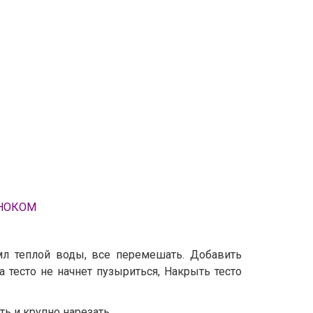
СНОКОМ
мл теплой воды, все перемешать. Добавить
 тесто не начнет пузыриться, Накрыть тесто
ь и крупно нарезать.