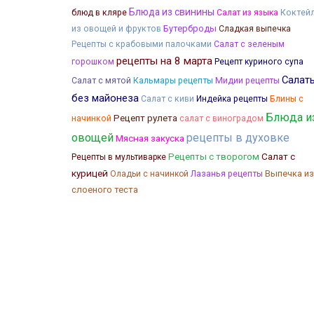
Блюда из свинины
Коктей
блюд в кляре
Салат из языка
из овощей и фруктов
Бутерброды
Сладкая выпечка
Рецепты с крабовыми палочками
Салат с зеленым
рецепты на 8 марта
горошком
Рецепт куриного супа
Салат
Кальмары рецепты
Салат с мятой
Мидии рецепты
без майонеза
Блины с
Салат с киви
Индейка рецепты
Блюда и
начинкой
Рецепт рулета
салат с виноградом
овощей
рецепты в духовке
Мясная закуска
Салат с
Рецепты с творогом
Рецепты в мультиварке
курицей
Лазанья рецепты
Выпечка из
Оладьи с начинкой
слоеного теста