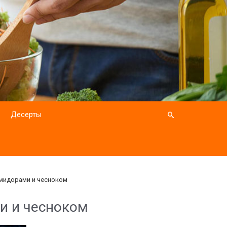
Десерты
мидорами и чесноком
и и чесноком