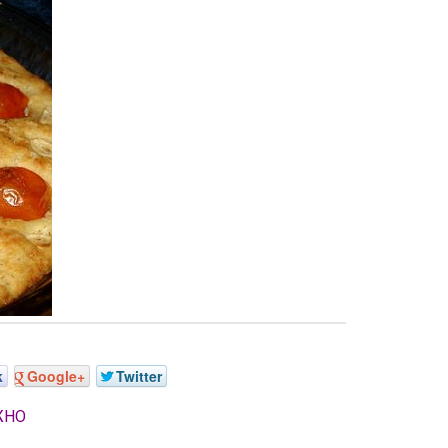
k
Google+
Twitter
ЖНО