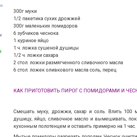
ли
300г муки
1/2 пакетика сухих дрожжей
300г маленьких помидоров
6 зубчиков чеснока
ы
1 куриное яйцо
1 ч. ложка сушеной душицы
з
1/2 ч. ложки сахара
2 стол. ложки размягченного сливочного масла
6 стол. ложек оливкового масла соль, перец
КАК ПРИГОТОВИТЬ ПИРОГ С ПОМИДОРАМИ И ЧЕ
Смешать муку, дрожжи, сахар и соль. Влить 100 
душицу, яйцо, сливочное масло и вымешивать, пока
кухонным полотенцем и оставить примерно на 1 час.
Мытые помидоры разрезать пополам. Чеснок очистит