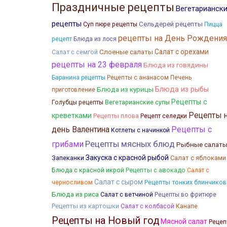
Праздничные рецепты
Вегетарианск
рецепты
Сельдерей рецепты
Суп пюре рецепты
Пицца
рецепты на День Рождения
рецепт
Блюда из лося
Слоеные салаты
Салат с орехами
Салат с семгой
рецепты на 23 февраля
Блюда из говядины
Баранина рецепты
Рецепты с ананасом
Печень
Блюда из курицы
Блюда из рыбы
приготовление
Рецепты с
Голубцы рецепты
Вегетарианские супы
Рецепты 
креветками
Рецепты плова
Рецепт селедки
день Валентина
Рецепты с
Котлеты с начинкой
грибами
Рецепты мясных блюд
Рыбные салат
Закуска с красной рыбой
Запеканки
Салат с яблоками
Блюда с красной икрой
Рецепты с авокадо
Салат с
Салат с сыром
Рецепты тонких блинчиков
черносливом
Блюда из риса
Салат с ветчиной
Рецепты во фритюре
Рецепты из картошки
Салат с колбасой
Канапе
Рецепты на Новый год
Мясной салат
Рецеп