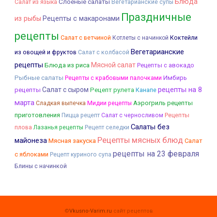
Слоеные салаты
Блюда
Салат из языка
Вегетарианские супы
Праздничные
из рыбы
Рецепты с макаронами
рецепты
Салат с ветчиной
Коктейли
Котлеты с начинкой
Вегетарианские
из овощей и фруктов
Салат с колбасой
рецепты
Мясной салат
Блюда из риса
Рецепты с авокадо
Рыбные салаты
Рецепты с крабовыми палочками
Имбирь
рецепты на 8
Салат с сыром
рецепты
Рецепт рулета
Канапе
марта
Аэрогриль рецепты
Сладкая выпечка
Мидии рецепты
приготовления
Рецепты
Пицца рецепт
Салат с черносливом
Салаты без
плова
Лазанья рецепты
Рецепт селедки
Рецепты мясных блюд
майонеза
Мясная закуска
Салат
рецепты на 23 февраля
с яблоками
Рецепт куриного супа
Блины с начинкой
©
Vkusno-Varim.ru
сайт рецептов