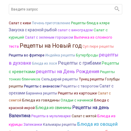
Салат с киви
Печень приготовление
Рецепты блюд в кляре
Закуска с красной рыбой
Салат с
салат с виноградом
курицей
Выпечка из слоеного
Салат с зеленым горошком
Рецепты на Новый год
теста
Суп пюре рецепты
рецепты
Бутерброды
Рецепты во фритюре
Индейка рецепты
в духовке
Рецепты с грибами
Рецепты
Блюда из лося
рецепты на День Рождения
с креветками
Рецепты
тонких блинчиков
Сельдерей рецепты
Тунец рецепты
Голубцы
Салат с
Рецепты с творогом
рецепты
Рецепты с ананасом
орехами
Рецепты из картошки
Салат с
Баранина рецепты
Блюда из говядины
семгой
Блюда с
Оладьи с начинкой
Рецепты на день
Блюда из свинины
красной икрой
Валентина
Блюда из
Рецепты в мультиварке
Салат с мятой
Блюда из овощей
курицы
Запеканки
Кальмары рецепты