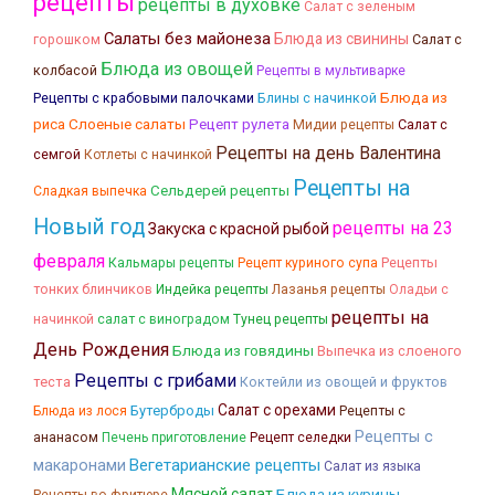
рецепты
рецепты в духовке
Салат с зеленым
Салаты без майонеза
Блюда из свинины
Салат с
горошком
Блюда из овощей
колбасой
Рецепты в мультиварке
Рецепты с крабовыми палочками
Блины с начинкой
Блюда из
Слоеные салаты
риса
Рецепт рулета
Салат с
Мидии рецепты
Рецепты на день Валентина
семгой
Котлеты с начинкой
Рецепты на
Сельдерей рецепты
Сладкая выпечка
Новый год
рецепты на 23
Закуска с красной рыбой
февраля
Кальмары рецепты
Рецепты
Рецепт куриного супа
тонких блинчиков
Лазанья рецепты
Индейка рецепты
Оладьи с
рецепты на
начинкой
салат с виноградом
Тунец рецепты
День Рождения
Блюда из говядины
Выпечка из слоеного
Рецепты с грибами
теста
Коктейли из овощей и фруктов
Салат с орехами
Бутерброды
Блюда из лося
Рецепты с
Рецепты с
ананасом
Печень приготовление
Рецепт селедки
Вегетарианские рецепты
макаронами
Салат из языка
Мясной салат
Блюда из курицы