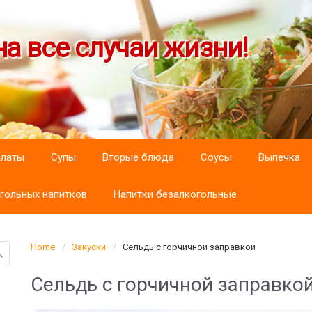
а все случаи жизни!
алаты
Супы
Вторые блюда
Соусы
Выпечка
гольных напитков
Напитки безалкогольные
Home
Закуски
Сельдь с горчичной заправкой
Сельдь с горчичной заправко