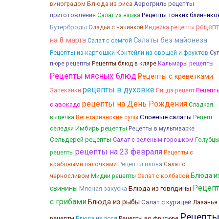
Блюда из риса
Аэрогриль рецепты
виноградом
приготовления
Рецепты тонких блинчико
Салат из языка
рецеп
Бутерброды
Оладьи с начинкой
Индейка рецепты
на 8 марта
Салаты без майонеза
Салат с семгой
Рецепты из картошки
Коктейли из овощей и фруктов
Су
Кальмары рецепты
пюре рецепты
Рецепты блюд в кляре
Рецепты мясных блюд
Рецепты с креветками
рецепты в духовке
Запеканки
Рецепт
Пицца рецепт
рецепты на День Рождения
с авокадо
Сладкая
Слоеные салаты
выпечка
Вегетарианские супы
Рецепт
Имбирь рецепты
селедки
Рецепты в мультиварке
Сельдерей рецепты
Салат с зеленым горошком
Голубц
рецепты на 23 февраля
Рецепты с
рецепты
крабовыми палочками
Рецепты плова
Салат с
Блюда и
Салат с колбасой
черносливом
Мидии рецепты
Рецеп
свинины
Мясная закуска
Блюда из говядины
с грибами
Блюда из рыбы
Салат с курицей
Лазанья
Рецепт
рецепты
Блюда из лося
Рецепты во фритюре