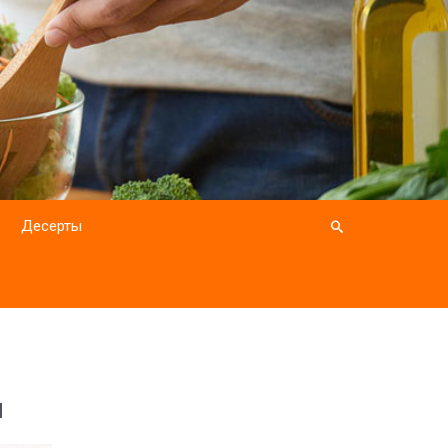
Десерты
й