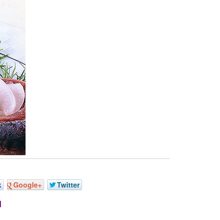
k
Google+
Twitter
М