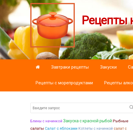
Рецепты н
Завтраки рецепты
Закуски
С
Рецепты с морепродуктами
Рецепты алко
Закуска с красной рыбой
Рыбные
Блины с начинкой
салаты
Салат с яблоками
Котлеты с начинкой
салат с