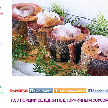
в
ты
п
ы
ы
з
Вконтакте
Одноклассники
Faceboo
ты
НА 3 ПОРЦИИ СЕЛЕДКИ ПОД ГОРЧИЧНЫМ СОУСО
ы