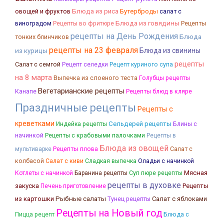
овощей и фруктов
Блюда из риса
Бутерброды
салат с
Блюда из говядины
Рецепты
виноградом
Рецепты во фритюре
рецепты на День Рождения
Блюда
тонких блинчиков
рецепты на 23 февраля
из курицы
Блюда из свинины
рецепты
Салат с семгой
Рецепт селедки
Рецепт куриного супа
на 8 марта
Выпечка из слоеного теста
Голубцы рецепты
Вегетарианские рецепты
Канапе
Рецепты блюд в кляре
Праздничные рецепты
Рецепты с
креветками
Сельдерей рецепты
Блины с
Индейка рецепты
начинкой
Рецепты с крабовыми палочками
Рецепты в
Блюда из овощей
Рецепты плова
Салат с
мультиварке
колбасой
Салат с киви
Сладкая выпечка
Оладьи с начинкой
Мясная
Котлеты с начинкой
Баранина рецепты
Суп пюре рецепты
рецепты в духовке
закуска
Рецепты
Печень приготовление
Рыбные салаты
из картошки
Салат с яблоками
Тунец рецепты
Рецепты на Новый год
Блюда с
Пицца рецепт