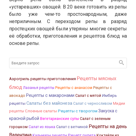
«устаревших» овощей. В 20 веке готовить из репы
было уже чем-то простонародным, даже
неприличным. С переходом репы в разряд
простецких овощей были утеряны многие секреты
её обработки, приготовления и рецептов блюд на
основе репы.
Рецепты мясных
Аэрогриль рецепты приготовления
блюд
Лазанья рецепты
Рецепты с
Рецепты с ананасом
Рецепты с макаронами
авокадо
Имбирь
Салат с мятой
Салаты без майонеза
рецепты
Салат с черносливом
Мидии
Слоеные салаты
Закуска с
Рецепты с творогом
рецепты
красной рыбой
Вегетарианские супы
Салат с зеленым
Рецепты на день
Салат с ветчиной
горошком
Салат из языка
Валентина
Кальмары рецепты
Рецепт рулета
Коктейли из