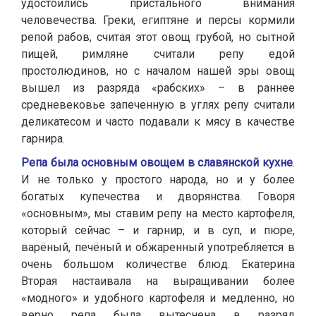
удостоились пристального внимания
человечества. Греки, египтяне и персы кормили
репой рабов, считая этот овощ грубой, но сытной
пищей, римляне считали репу едой
простолюдинов, но с началом нашей эры овощ
вышел из разряда «рабских» – в раннее
средневековье запеченную в углях репу считали
деликатесом и часто подавали к мясу в качестве
гарнира.
Репа была основным овощем в славянской кухне
.
И не только у простого народа, но и у более
богатых купечества и дворянства. Говоря
«основным», мы ставим репу на место картофеля,
который сейчас – и гарнир, и в суп, и пюре,
варёный, печёный и обжаренный употребляется в
очень большом количестве блюд. Екатерина
Вторая настаивала на выращивании более
«модного» и удобного картофеля и медленно, но
верно репа была вытеснена в разряд