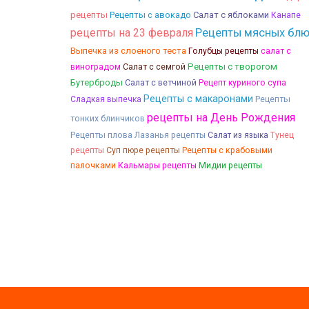
рецепты
Рецепты с авокадо
Салат с яблоками
Канапе
рецепты на 23 февраля
Рецепты мясных бл
Выпечка из слоеного теста
Голубцы рецепты
салат с
Салат с семгой
Рецепты с творогом
виноградом
Бутерброды
Салат с ветчиной
Рецепт куриного супа
Рецепты с макаронами
Рецепты
Сладкая выпечка
рецепты на День Рождения
тонких блинчиков
Рецепты плова
Лазанья рецепты
Салат из языка
Тунец
Рецепты с крабовыми
рецепты
Суп пюре рецепты
палочками
Кальмары рецепты
Мидии рецепты