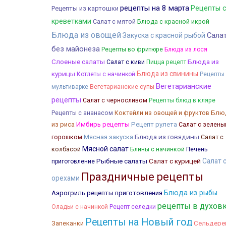
рецепты на 8 марта
Рецепты 
Рецепты из картошки
креветками
Блюда с красной икрой
Салат с мятой
Блюда из овощей
Сала
Закуска с красной рыбой
без майонеза
Рецепты во фритюре
Блюда из лося
Слоеные салаты
Блюда из
Салат с киви
Пицца рецепт
курицы
Блюда из свинины
Котлеты с начинкой
Рецепты
Вегетарианские
мультиварке
Вегетарианские супы
рецепты
Салат с черносливом
Рецепты блюд в кляре
Коктейли из овощей и фруктов
Блю
Рецепты с ананасом
из риса
Имбирь рецепты
Рецепт рулета
Салат с зелен
Мясная закуска
Блюда из говядины
Салат с
горошком
Мясной салат
колбасой
Блины с начинкой
Печень
Рыбные салаты
Салат с курицей
Салат 
приготовление
Праздничные рецепты
орехами
Блюда из рыбы
Аэрогриль рецепты приготовления
рецепты в духов
Оладьи с начинкой
Рецепт селедки
Рецепты на Новый год
Запеканки
Сельдере