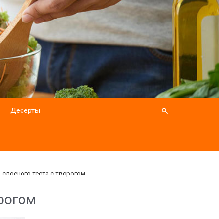
Десерты
з слоеного теста с творогом
орогом