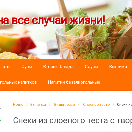
а все случаи жизни!
алаты
Супы
Вторые блюда
Соусы
Выпечка
гольных напитков
Напитки безалкогольные
Home
Выпечка
Виды теста
Слоеное тесто
Снеки и
Снеки из слоеного теста с тв
и