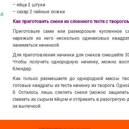
– яйца 2 штуки
– сахар 2 чайные ложки
юд
Как приготовить снеки из слоенного теста с творого
Приготовьте сами или разморозьте купленное с
нарежьте из него несколько одинаковых квадра
заниматься начинкой.
Для приготовления начинки для снеков смешайте 300
Чтобы получить однородную начинку, можно восп
блендер.
Как только размешаете до однородной массы тв
готовые квадраты из теста начинку из творога. Одно
6. Осталось лишь слепить снеки (можно защипать 
смазать их сырым яйцом и отправить в разогретую д
за выпечкой.
©
Vkusno-Varim.ru
сайт рецептов