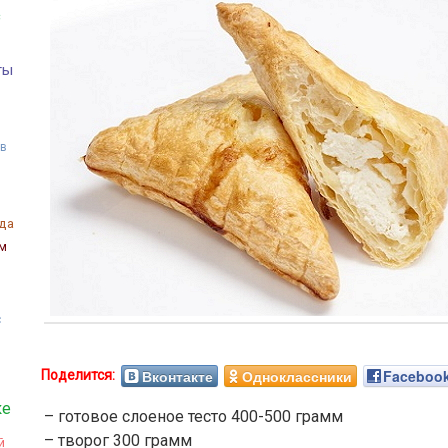
с
ты
 в
да
ым
с
Вконтакте
Одноклассники
Faceboo
ке
– готовое слоеное тесто 400-500 грамм
– творог 300 грамм
й